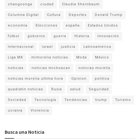
changoonga
ciudad
Claudia Sheinbaum
Columna Digital
Cultura
Deportes
Donald Trump
economia
Elecciones
españa
Estados Unidos
fútbol
gobierno
guerra
Historia
Innovación
Internacional
israel
justicia
Latinoamérica
Liga MX
mimorelia noticias
Moda
México
noticias
noticias michoacan
noticias morelia
noticias morelia ultima hora
Opinion
politica
quadratin noticias
Rusia
salud
Seguridad
Sociedad
Tecnología
Tendencias
trump
Turismo
ucrania
Violencia
Busca una Noticia