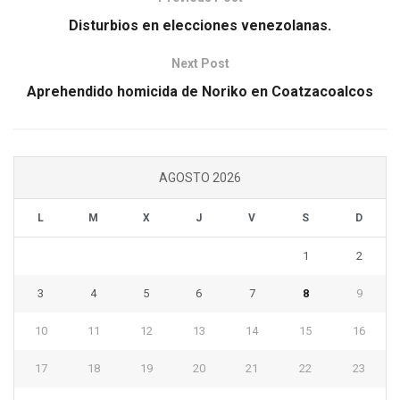
Disturbios en elecciones venezolanas.
Next Post
Aprehendido homicida de Noriko en Coatzacoalcos
AGOSTO 2026
L
M
X
J
V
S
D
1
2
3
4
5
6
7
8
9
10
11
12
13
14
15
16
17
18
19
20
21
22
23