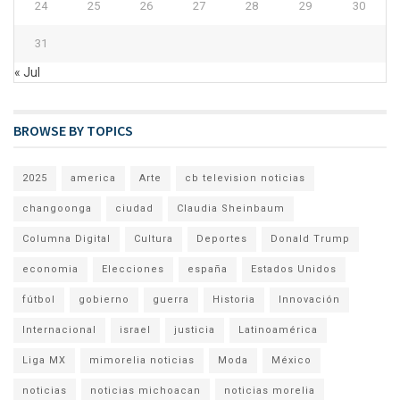
24
25
26
27
28
29
30
31
« Jul
BROWSE BY TOPICS
2025
america
Arte
cb television noticias
changoonga
ciudad
Claudia Sheinbaum
Columna Digital
Cultura
Deportes
Donald Trump
economia
Elecciones
españa
Estados Unidos
fútbol
gobierno
guerra
Historia
Innovación
Internacional
israel
justicia
Latinoamérica
Liga MX
mimorelia noticias
Moda
México
noticias
noticias michoacan
noticias morelia