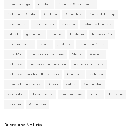
changoonga
ciudad
Claudia Sheinbaum
Columna Digital
Cultura
Deportes
Donald Trump
economia
Elecciones
españa
Estados Unidos
fútbol
gobierno
guerra
Historia
Innovación
Internacional
israel
justicia
Latinoamérica
Liga MX
mimorelia noticias
Moda
México
noticias
noticias michoacan
noticias morelia
noticias morelia ultima hora
Opinion
politica
quadratin noticias
Rusia
salud
Seguridad
Sociedad
Tecnología
Tendencias
trump
Turismo
ucrania
Violencia
Busca una Noticia