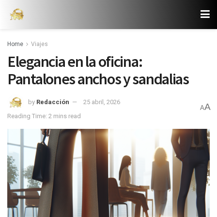
Home
Viajes
Elegancia en la oficina:
Pantalones anchos y sandalias
by
Redacción
25 abril, 2026
A
A
Reading Time: 2 mins read