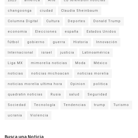
2025
america
Arte
cb television noticias
changoonga
ciudad
Claudia Sheinbaum
Columna Digital
Cultura
Deportes
Donald Trump
economia
Elecciones
españa
Estados Unidos
fútbol
gobierno
guerra
Historia
Innovación
Internacional
israel
justicia
Latinoamérica
Liga MX
mimorelia noticias
Moda
México
noticias
noticias michoacan
noticias morelia
noticias morelia ultima hora
Opinion
politica
quadratin noticias
Rusia
salud
Seguridad
Sociedad
Tecnología
Tendencias
trump
Turismo
ucrania
Violencia
Busca una Noticia