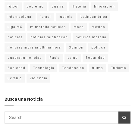
fútbol
gobierno
guerra
Historia
Innovación
Internacional
israel
justicia
Latinoamérica
Liga MX
mimorelia noticias
Moda
México
noticias
noticias michoacan
noticias morelia
noticias morelia ultima hora
Opinion
politica
quadratin noticias
Rusia
salud
Seguridad
Sociedad
Tecnología
Tendencias
trump
Turismo
ucrania
Violencia
Busca una Noticia