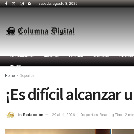
sábado, agosto 8, 2026
INTERNACIONAL
NACIONAL
POLÍTICA
NEGOCIOS
ESTADOS
VIAJES
Home
Deportes
¡Es difícil alcanzar u
by
Redacción
29 abril, 2026
in
Deportes
Reading Time: 2 mi