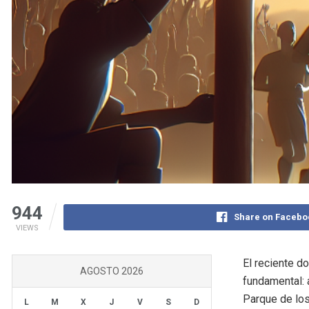
944
Share on Facebo
VIEWS
El reciente d
AGOSTO 2026
fundamental: 
Parque de los
L
M
X
J
V
S
D