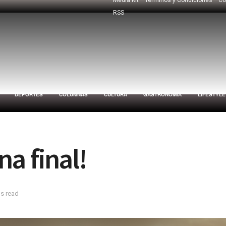
RSS
DEPORTES
COLUMNAS
CULTURA
GASTRONOMÍA
LIFESTYLE
na final!
ns read