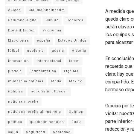
ciudad
Claudia Sheinbaum
A medida que 
queda claro qu
Columna Digital
Cultura
Deportes
serán claves 
Donald Trump
economia
los equipos s
Elecciones
españa
Estados Unidos
para alcanzar 
fútbol
gobierno
guerra
Historia
En conclusión,
Innovación
Internacional
israel
recuerda que 
justicia
Latinoamérica
Liga MX
clara: hay que
compartido. E
mimorelia noticias
Moda
México
hermoso depor
noticias
noticias michoacan
noticias morelia
Gracias por l
noticias morelia ultima hora
Opinion
visitar nuestr
parte inferio
politica
quadratin noticias
Rusia
redacción y n
salud
Seguridad
Sociedad