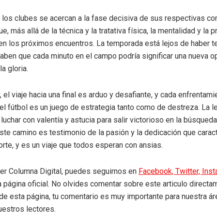
los clubes se acercan a la fase decisiva de sus respectivas co
e, más allá de la técnica y la tratativa física, la mentalidad y la 
en los próximos encuentros. La temporada está lejos de haber t
aben que cada minuto en el campo podría significar una nueva o
la gloria.
 el viaje hacia una final es arduo y desafiante, y cada enfrentam
el fútbol es un juego de estrategia tanto como de destreza. La l
 luchar con valentía y astucia para salir victorioso en la búsque
ste camino es testimonio de la pasión y la dedicación que carac
te, y es un viaje que todos esperan con ansias.
eer Columna Digital, puedes seguirnos en
Facebook,
Twitter,
Ins
a página oficial. No olvides comentar sobre este articulo directa
r de esta página, tu comentario es muy importante para nuestra á
uestros lectores.