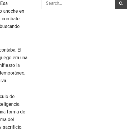
 Esa
bo anoche en
ro combate
, buscando
contaba. El
 juego era una
ifiesto la
ontemporáneo,
iva.
culo de
nteligencia
 una forma de
sma del
 sacrificio.