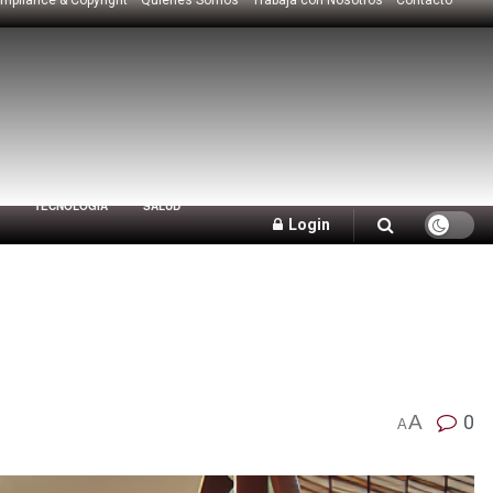
TECNOLOGÍA
SALUD
Login
A
0
A