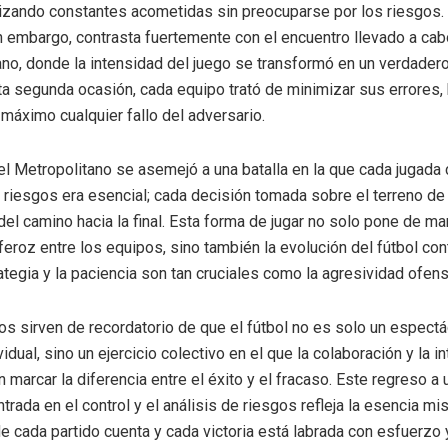
lizando constantes acometidas sin preocuparse por los riesgos.
in embargo, contrasta fuertemente con el encuentro llevado a ca
ano, donde la intensidad del juego se transformó en un verdade
sta segunda ocasión, cada equipo trató de minimizar sus errores
 máximo cualquier fallo del adversario.
el Metropolitano se asemejó a una batalla en la que cada jugada 
s riesgos era esencial; cada decisión tomada sobre el terreno de
del camino hacia la final. Esta forma de jugar no solo pone de man
eroz entre los equipos, sino también la evolución del fútbol c
ategia y la paciencia son tan cruciales como la agresividad ofens
s sirven de recordatorio de que el fútbol no es solo un espectá
vidual, sino un ejercicio colectivo en el que la colaboración y la i
 marcar la diferencia entre el éxito y el fracaso. Este regreso a
trada en el control y el análisis de riesgos refleja la esencia mi
e cada partido cuenta y cada victoria está labrada con esfuerzo y