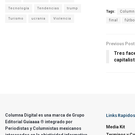
Tecnología
Tendencias
trump
Tags:
Columna
Turismo
ucrania
Violencia
final
fútbo
Previous Post
Tres fac
capitalis
Links Rapidos
Columna Digital es una marca de Grupo
Editorial Guíaaaa ® integrado por
Media Kit
Periodistas y Columnistas mexicanos
Terminos y C
interesados en la objetividad informativa.