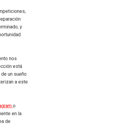
mpeticiones,
preparación
erminado, y
portunidad
iento nos
ección está
da de un sueño
terizan a este
tagram
o
mente en la
rea de