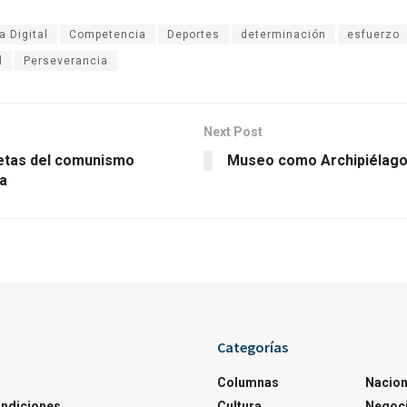
 Digital
Competencia
Deportes
determinación
esfuerzo
l
Perseverancia
Next Post
etas del comunismo
Museo como Archipiélago
ta
Categorías
Columnas
Nacion
ondiciones
Cultura
Negoc