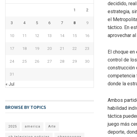
decidido, rea
1
2
estrategia, s
el Metropolit
3
4
5
6
7
8
9
táctico. En e
aprovechar al
10
11
12
13
14
15
16
17
18
19
20
21
22
23
El choque en 
control de lo
24
25
26
27
28
29
30
construcción 
31
competencia f
donde la estr
« Jul
Ambos partido
BROWSE BY TOPICS
habilidad indi
táctica pueden
juego más cen
2025
america
Arte
deporte, dond
cb television noticias
changoonga