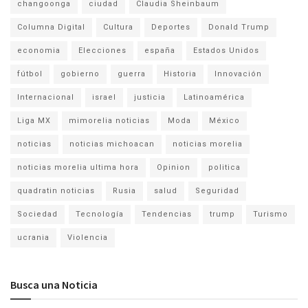
changoonga
ciudad
Claudia Sheinbaum
Columna Digital
Cultura
Deportes
Donald Trump
economia
Elecciones
españa
Estados Unidos
fútbol
gobierno
guerra
Historia
Innovación
Internacional
israel
justicia
Latinoamérica
Liga MX
mimorelia noticias
Moda
México
noticias
noticias michoacan
noticias morelia
noticias morelia ultima hora
Opinion
politica
quadratin noticias
Rusia
salud
Seguridad
Sociedad
Tecnología
Tendencias
trump
Turismo
ucrania
Violencia
Busca una Noticia