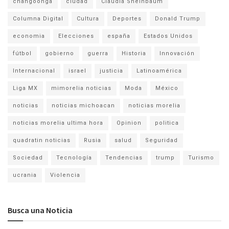
changoonga
ciudad
Claudia Sheinbaum
Columna Digital
Cultura
Deportes
Donald Trump
economia
Elecciones
españa
Estados Unidos
fútbol
gobierno
guerra
Historia
Innovación
Internacional
israel
justicia
Latinoamérica
Liga MX
mimorelia noticias
Moda
México
noticias
noticias michoacan
noticias morelia
noticias morelia ultima hora
Opinion
politica
quadratin noticias
Rusia
salud
Seguridad
Sociedad
Tecnología
Tendencias
trump
Turismo
ucrania
Violencia
Busca una Noticia