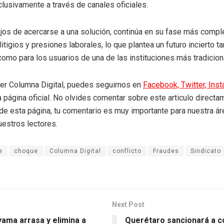
lusivamente a través de canales oficiales.
 lejos de acercarse a una solución, continúa en su fase más comple
itigios y presiones laborales, lo que plantea un futuro incierto ta
como para los usuarios de una de las instituciones más tradicion
eer Columna Digital, puedes seguirnos en
Facebook,
Twitter,
Ins
a página oficial. No olvides comentar sobre este articulo directa
r de esta página, tu comentario es muy importante para nuestra á
uestros lectores.
e
choque
Columna Digital
conflicto
Fraudes
Sindicato
Next Post
ma arrasa y elimina a
Querétaro sancionará a 