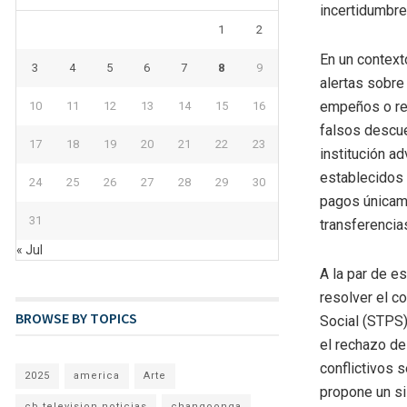
incertidumbre
1
2
En un context
3
4
5
6
7
8
9
alertas sobre
empeños o rec
10
11
12
13
14
15
16
falsos descue
17
18
19
20
21
22
23
institución ad
establecidos 
24
25
26
27
28
29
30
pagos únicame
31
transferencia
« Jul
A la par de es
resolver el co
BROWSE BY TOPICS
Social (STPS)
el rechazo de
conflictivos s
2025
america
Arte
propone un si
cb television noticias
changoonga