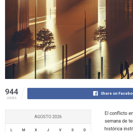
944
Share on Facebo
VIEWS
El conflicto 
AGOSTO 2026
semana de ten
histórica inst
L
M
X
J
V
S
D