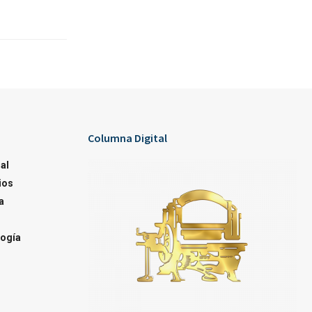
Columna Digital
al
ios
a
ogía