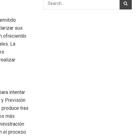
 emitido
larizar sus
n ofreciendo
les. La
les
realizar
para intentar
o y Previsión
e produce tras
tos más
ministración
n el proceso