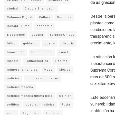
de asignació
ciudad
Claudia Sheinbaum
Desde la pers
Columna Digital
Cultura
Deportes
plantea como u
Donald Trump
economia
condiciones l
Elecciones
españa
Estados Unidos
transparencia
crecimiento, l
fútbol
gobierno
guerra
Historia
Innovación
Internacional
israel
La situación l
justicia
Latinoamérica
Liga MX
inexistencia d
Suprema Corte
mimorelia noticias
Moda
México
más de 300 su
noticias
noticias michoacan
una alternativ
noticias morelia
noticias morelia ultima hora
Opinion
Este escenari
vulnerabilida
politica
quadratin noticias
Rusia
institución ha
salud
Seguridad
Sociedad