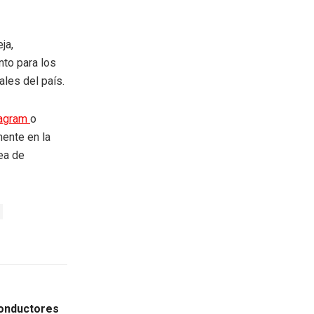
ja,
nto para los
ales del país.
tagram
o
mente en la
rea de
conductores