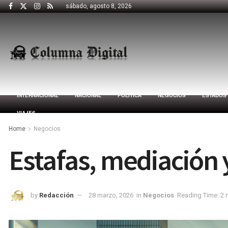
sábado, agosto 8, 2026
INTERNACIONAL
NACIONAL
POLÍTICA
NEGOCIOS
ESTADOS
VIAJES
Home
Negocios
Estafas, mediación 
by
Redacción
28 marzo, 2026
in
Negocios
Reading Time: 2 