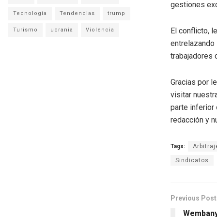
gestiones exc
Tecnología
Tendencias
trump
El conflicto,
Turismo
ucrania
Violencia
entrelazando l
trabajadores 
Gracias por l
visitar nuestr
parte inferio
redacción y n
Tags:
Arbitraj
Sindicatos
Previous Post
Wembanya