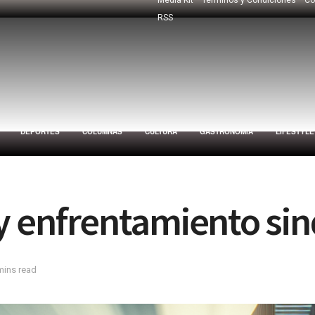
RSS
DEPORTES
COLUMNAS
CULTURA
GASTRONOMÍA
LIFESTYLE
y enfrentamiento sin
mins read