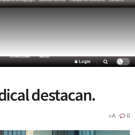
TECNOLOGÍA
SALUD
Login
dical destacan.
A
0
A