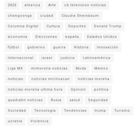
2025
america
Arte
cb television noticias
changoonga
ciudad
Claudia Sheinbaum
Columna Digital
Cultura
Deportes
Donald Trump
economia
Elecciones
españa
Estados Unidos
fútbol
gobierno
guerra
Historia
Innovación
Internacional
israel
justicia
Latinoamérica
Liga MX
mimorelia noticias
Moda
México
noticias
noticias michoacan
noticias morelia
noticias morelia ultima hora
Opinion
politica
quadratin noticias
Rusia
salud
Seguridad
Sociedad
Tecnología
Tendencias
trump
Turismo
ucrania
Violencia