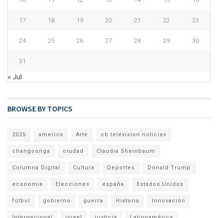
17
18
19
20
21
22
23
24
25
26
27
28
29
30
31
« Jul
BROWSE BY TOPICS
2025
america
Arte
cb television noticias
changoonga
ciudad
Claudia Sheinbaum
Columna Digital
Cultura
Deportes
Donald Trump
economia
Elecciones
españa
Estados Unidos
fútbol
gobierno
guerra
Historia
Innovación
Internacional
israel
justicia
Latinoamérica