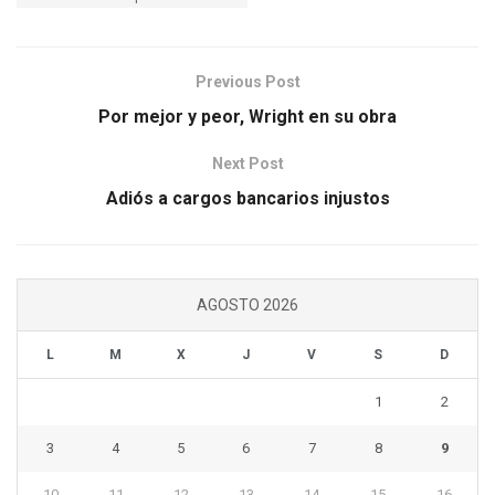
Previous Post
Por mejor y peor, Wright en su obra
Next Post
Adiós a cargos bancarios injustos
AGOSTO 2026
L
M
X
J
V
S
D
1
2
3
4
5
6
7
8
9
10
11
12
13
14
15
16