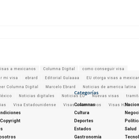
visas a mexicanos
Columna Digital
como conseguir visa
r mi visa
ebrard
Editorial Guíaaaa
EU otorga visas a mexica
eer Columna Digital
Marcelo Ebrard
Noticias de america latina
Categorías
México
Noticias digitales
Noticias EU
Nuevas visas
tramit
Columnas
Nacion
cias
Visa Estadounidense
Visas a Mexicanos
Visas H2B
ondiciones
Cultura
Negoc
Copyright
Deportes
Polític
os
Estados
Salud
osotros
Gastronomía
Tecnol