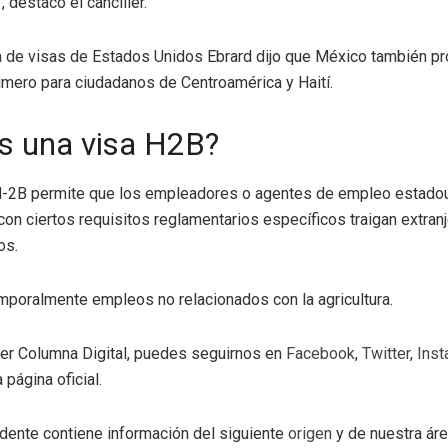
, destacó el canciller.
a de visas de Estados Unidos Ebrard dijo que México también p
mero para ciudadanos de Centroamérica y Haití.
s una visa H2B?
H-2B permite que los empleadores o agentes de empleo estad
on ciertos requisitos reglamentarios específicos traigan extranj
os.
emporalmente empleos no relacionados con la agricultura.
eer Columna Digital, puedes seguirnos en
Facebook
,
Twitter
,
Inst
 página oficial.
dente contiene información del siguiente
origen
y de nuestra ár