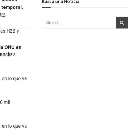
Busca una Noticia
r temporal,
RE).
sas H2B y
 la ONU en
muertos
0 mil
 en lo que va
0 mil
 en lo que va