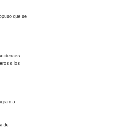
ropuso que se
ounidenses
eros a los
agram
o
ea de