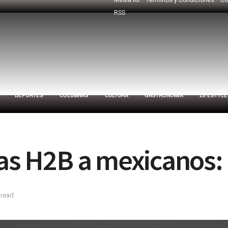
RSS
DEPORTES
COLUMNAS
CULTURA
GASTRONOMÍA
LIFESTYLE
sas H2B a mexicanos:
 read