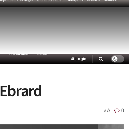
TECNOLOGÍA
SALUD
Login
 Ebrard
A
0
A