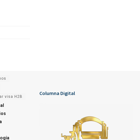
nos
Columna Digital
ar visa H2B
al
ios
a
ogía