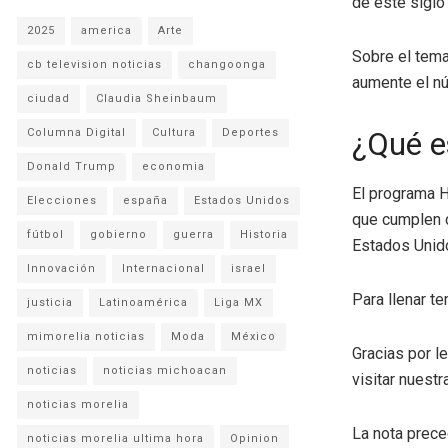
de este siglo”
2025
america
Arte
Sobre el tem
cb television noticias
changoonga
aumente el nú
ciudad
Claudia Sheinbaum
Columna Digital
Cultura
Deportes
¿Qué e
Donald Trump
economia
El programa 
Elecciones
españa
Estados Unidos
que cumplen c
fútbol
gobierno
guerra
Historia
Estados Unid
Innovación
Internacional
israel
Para llenar t
justicia
Latinoamérica
Liga MX
mimorelia noticias
Moda
México
Gracias por l
noticias
noticias michoacan
visitar nuestra
noticias morelia
La nota prece
noticias morelia ultima hora
Opinion