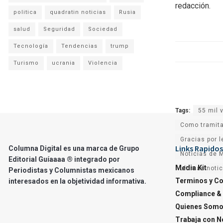
redacción.
politica
quadratin noticias
Rusia
salud
Seguridad
Sociedad
Tecnología
Tendencias
trump
Turismo
ucrania
Violencia
Tags:
55 mil 
Como tramita
Gracias por l
Links Rapidos
Columna Digital es una marca de Grupo
Noticias de 
Editorial Guíaaaa ® integrado por
Media Kit
ultimas noti
Periodistas y Columnistas mexicanos
Terminos y C
interesados en la objetividad informativa.
Compliance & 
Quienes Som
Trabaja con N