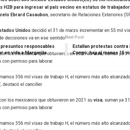
s H2B para ingresar al país vecino en estatus de trabajado
celo Ebrard Casaubon
, secretario de Relaciones Exteriores (S
stados Unidos
decidió el 31 de marzo incrementar en 55 mil vi
Next Post
 de decisiones va en ese sentido.
 presuntos responsables
Estallan protestas contra
r en vida a Margarita
Congo; hay al menos 15 
con los mexicanos que obtuvieron en 2021 su
visa
, suman ya 31
 con permiso para laborar.
mamos 356 mil visas de trabajo H, el número más alto alcanzado
, destacó el canciller.
con los mexicanos que obtuvieron en 2021 su
visa
, suman ya 31
 con permiso para laborar.
mamos 356 mil visas de trabajo H, el número más alto alcanzado