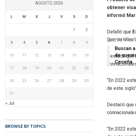
AGOSTO 2026
obtener visa
informó Mar
L
M
X
J
V
S
D
1
2
Detalló que
E
Previous Post
que, su línea
3
4
5
6
7
8
9
Buscan a
de quema
10
11
12
13
14
15
16
Destacó que 
Ceceña
connacionales
17
18
19
20
21
22
23
“En 2022 esti
24
25
26
27
28
29
30
de este siglo”
31
« Jul
Destacó que 
connacionales
BROWSE BY TOPICS
“En 2022 esti