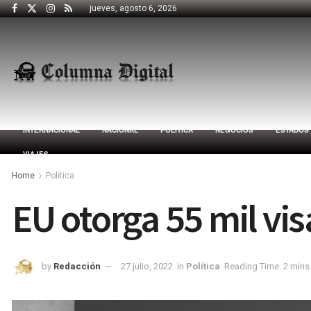
jueves, agosto 6, 2026
INTERNACIONAL
NACIONAL
POLÍTICA
NEGOCIOS
ESTADOS
VIAJES
Home
Política
EU otorga 55 mil vi
by
Redacción
27 julio, 2022
in
Política
Reading Time: 2 mins