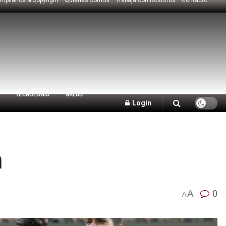
TECNOLOGÍA
SALUD
Login
a
A
0
A