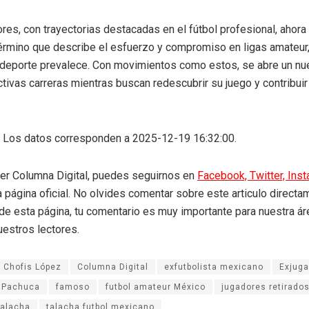
es, con trayectorias destacadas en el fútbol profesional, ahora
 término que describe el esfuerzo y compromiso en ligas amateur
 deporte prevalece. Con movimientos como estos, se abre un nu
tivas carreras mientras buscan redescubrir su juego y contribui
: Los datos corresponden a 2025-12-19 16:32:00.
eer Columna Digital, puedes seguirnos en
Facebook,
Twitter,
Ins
a página oficial. No olvides comentar sobre este articulo directa
r de esta página, tu comentario es muy importante para nuestra á
uestros lectores.
Chofis López
Columna Digital
exfutbolista mexicano
Exjuga
e Pachuca
famoso
futbol amateur México
jugadores retirado
Talacha
talacha futbol mexicano