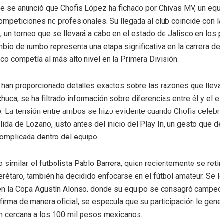
 se anunció que Chofis López ha fichado por Chivas MV, un eq
competiciones no profesionales. Su llegada al club coincide con 
 un torneo que se llevará a cabo en el estado de Jalisco en los
mbio de rumbo representa una etapa significativa en la carrera de
co competía al más alto nivel en la Primera División.
han proporcionado detalles exactos sobre las razones que lleva
chuca, se ha filtrado información sobre diferencias entre él y el 
 La tensión entre ambos se hizo evidente cuando Chofis celeb
lida de Lozano, justo antes del inicio del Play In, un gesto que d
complicada dentro del equipo.
 similar, el futbolista Pablo Barrera, quien recientemente se reti
erétaro, también ha decidido enfocarse en el fútbol amateur. Se l
 en la Copa Agustín Alonso, donde su equipo se consagró campe
firma de manera oficial, se especula que su participación le gen
 cercana a los 100 mil pesos mexicanos.