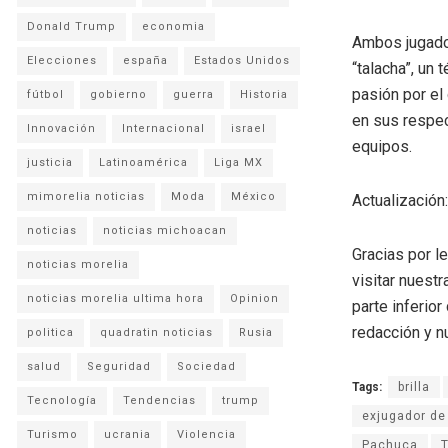
Donald Trump
economia
Ambos jugador
Elecciones
españa
Estados Unidos
“talacha”, un
pasión por el
fútbol
gobierno
guerra
Historia
en sus respec
Innovación
Internacional
israel
equipos.
justicia
Latinoamérica
Liga MX
mimorelia noticias
Moda
México
Actualización
noticias
noticias michoacan
Gracias por l
noticias morelia
visitar nuestr
noticias morelia ultima hora
Opinion
parte inferio
redacción y n
politica
quadratin noticias
Rusia
salud
Seguridad
Sociedad
Tags:
brilla
Tecnología
Tendencias
trump
exjugador d
Turismo
ucrania
Violencia
Pachuca