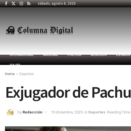
sábado, agosto 8, 2026
INTERNACIONAL
NACIONAL
POLÍTICA
NEGOCIOS
ESTADOS
VIAJES
Home
Deportes
Exjugador de Pachuc
by
Redacción
19 diciembre, 2025
in
Deportes
Reading Time: