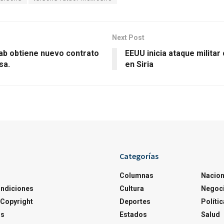
Next Post
ab obtiene nuevo contrato
EEUU inicia ataque militar 
sa.
en Siria
Categorías
Columnas
Nacion
ondiciones
Cultura
Negoc
Copyright
Deportes
Polític
os
Estados
Salud