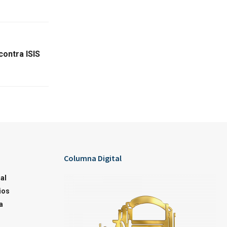
contra ISIS
Columna Digital
al
ios
a