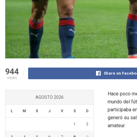
944
Share on Facebo
VIEWS
Hace poco me
AGOSTO 2026
mundo del fút
participaba e
L
M
X
J
V
S
D
generó su sal
1
2
amateur.
3
4
5
6
7
8
9