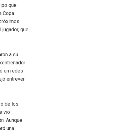
uipo que
la Copa
 próximos
l jugador, que
ron a su
exentrenador
ró en redes
ejó entrever
ró de los
e vio
ón. Aunque
eró una