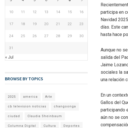
Recientemente
participa en 
10
11
12
13
14
15
16
Navidad 2025,
17
18
19
20
21
22
23
días. Este ca
hasta hace po
24
25
26
27
28
29
30
31
Aunque no se 
salida del Pa
« Jul
Jaime Lozano.
sociales la sa
BROWSE BY TOPICS
una relación 
En un contexto
2025
america
Arte
Gallos del Qu
cb television noticias
changoonga
participando
ciudad
Claudia Sheinbaum
aún no se con
compensación
Columna Digital
Cultura
Deportes