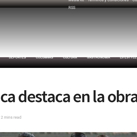
RSS
DEPORTES
COLUMNAS
CULTURA
GASTRONOMÍA
LIFESTYLE
a destaca en la obr
 2 mins read