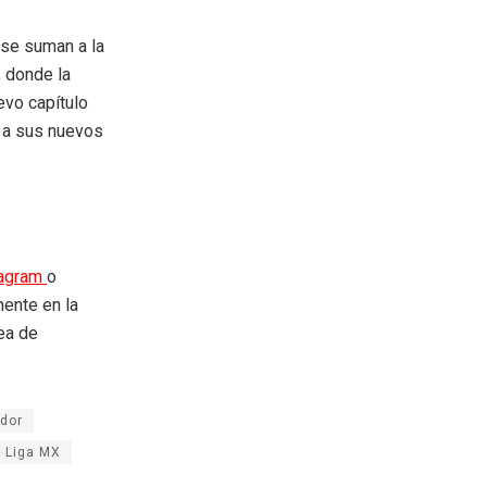
 se suman a la
, donde la
evo capítulo
r a sus nuevos
tagram
o
mente en la
rea de
dor
s Liga MX