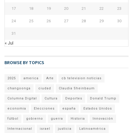
17
18
19
20
21
22
23
24
25
26
27
28
29
30
31
« Jul
BROWSE BY TOPICS
2025
america
Arte
cb television noticias
changoonga
ciudad
Claudia Sheinbaum
Columna Digital
Cultura
Deportes
Donald Trump
economia
Elecciones
españa
Estados Unidos
fútbol
gobierno
guerra
Historia
Innovación
Internacional
israel
justicia
Latinoamérica