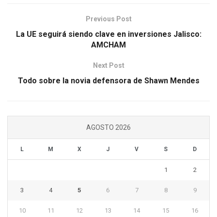
Previous Post
La UE seguirá siendo clave en inversiones Jalisco:
AMCHAM
Next Post
Todo sobre la novia defensora de Shawn Mendes
AGOSTO 2026
L
M
X
J
V
S
D
1
2
3
4
5
6
7
8
9
10
11
12
13
14
15
16