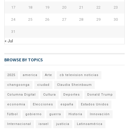
17
18
19
20
21
22
23
24
25
26
27
28
29
30
31
« Jul
BROWSE BY TOPICS
2025
america
Arte
cb television noticias
changoonga
ciudad
Claudia Sheinbaum
Columna Digital
Cultura
Deportes
Donald Trump
economia
Elecciones
españa
Estados Unidos
fútbol
gobierno
guerra
Historia
Innovación
Internacional
israel
justicia
Latinoamérica