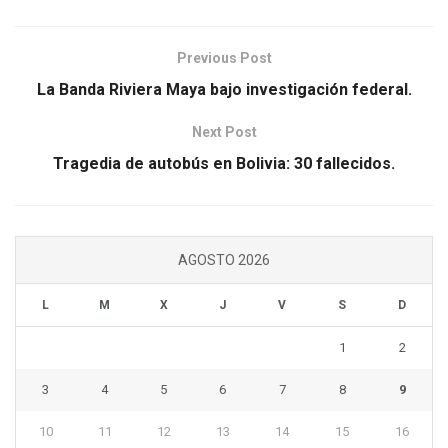
Previous Post
La Banda Riviera Maya bajo investigación federal.
Next Post
Tragedia de autobús en Bolivia: 30 fallecidos.
AGOSTO 2026
L
M
X
J
V
S
D
1
2
3
4
5
6
7
8
9
10
11
12
13
14
15
16