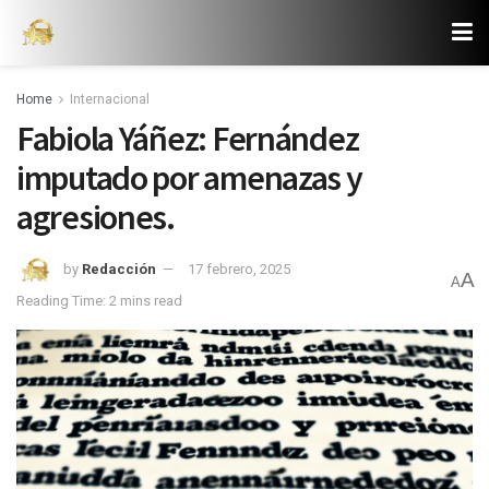
Home
Internacional
Fabiola Yáñez: Fernández
imputado por amenazas y
agresiones.
by
Redacción
17 febrero, 2025
A
A
Reading Time: 2 mins read