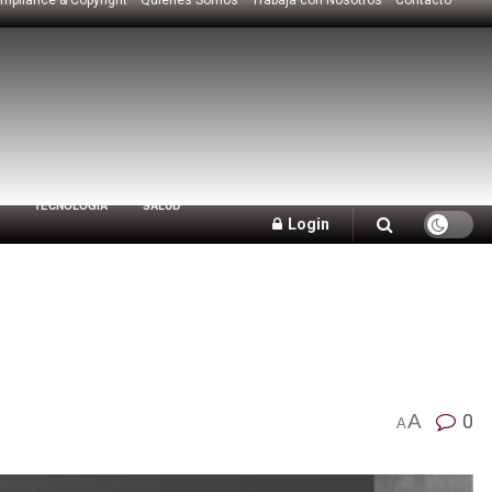
TECNOLOGÍA
SALUD
Login
A
0
A