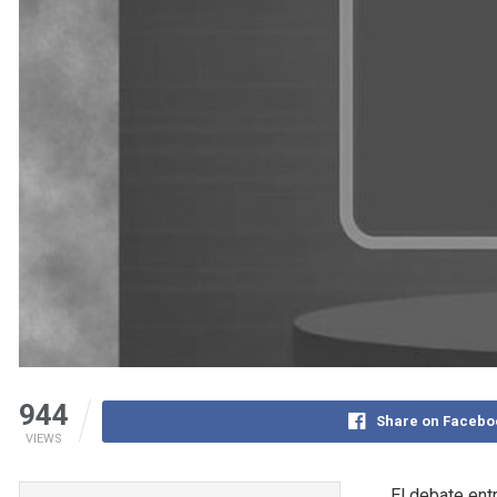
944
Share on Facebo
VIEWS
El debate ent