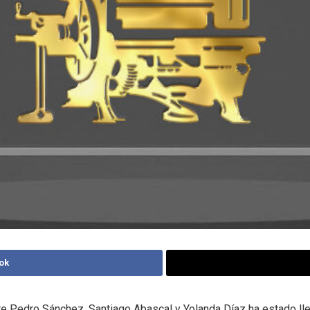
ok
re Pedro Sánchez, Santiago Abascal y Yolanda Díaz ha estado ll