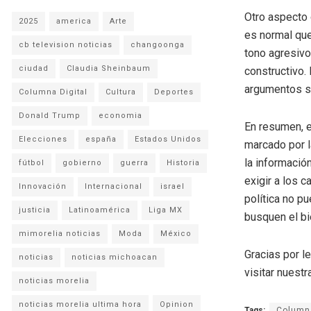
Otro aspecto 
2025
america
Arte
es normal que
cb television noticias
changoonga
tono agresivo
ciudad
Claudia Sheinbaum
constructivo.
argumentos só
Columna Digital
Cultura
Deportes
Donald Trump
economia
En resumen, e
Elecciones
españa
Estados Unidos
marcado por l
la informació
fútbol
gobierno
guerra
Historia
exigir a los 
Innovación
Internacional
israel
política no p
justicia
Latinoamérica
Liga MX
busquen el bi
mimorelia noticias
Moda
México
Gracias por l
noticias
noticias michoacan
visitar nuestra
noticias morelia
noticias morelia ultima hora
Opinion
Tags:
Columna