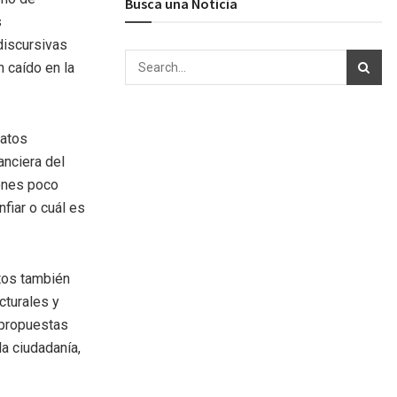
Busca una Noticia
s
discursivas
 caído en la
datos
anciera del
ones poco
nfiar o cuál es
atos también
cturales y
 propuestas
a ciudadanía,