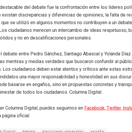
destacable del debate fue la confrontación entre los líderes polít
 existan discrepancias y diferencias de opiniones, la falta de re
 que se utilizó en algunos momentos no contribuyen a un debat
 Los ciudadanos merecen un intercambio de ideas respetuoso, 
lidos y no en descalificaciones personales.
l debate entre Pedro Sánchez, Santiago Abascal y Yolanda Díaz
as mentiras y medias verdades que buscaron confundir al públic
n. Los ciudadanos deben estar atentos y críticos ante estas estra
candidatos una mayor responsabilidad y honestidad en sus discur
uede basarse en engaños, sino en propuestas concretas y trans
enestar de todos los ciudadanos. Columna Digital.
eer Columna Digital, puedes seguirnos en
Facebook,
Twitter,
Ins
 página oficial.
 Digital
debate
elecciones generales
españa