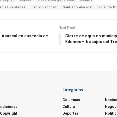
edias verdades
Pedro Sánchez
Santiago Abascal
Yolanda Dí
Next Post
a Abascal en ausencia de
Cierre de agua en municip
Edomex – trabajos del Tr
Categorías
Columnas
Nacion
ondiciones
Cultura
Negoc
Copyright
Deportes
Polític