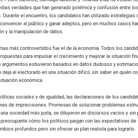
dias verdades que han generado polémica y confusión entre lo
 Durante el encuentro, los candidatos han utilizado estrategias 
e convencer al público y ganar adeptos, pero en muchos casos han
n y la manipulación de datos.
mas más controvertidos fue el de la economía. Todos los candi
ropuestas para impulsar el crecimiento y mejorar la situación fin
us argumentos estuvieron basados en datos dudosos y estimaci
o deja al electorado en una situación difícil, sin saber en quién co
situación económica.
olíticas sociales y de igualdad, las declaraciones de los candid
enas de imprecisiones. Promesas de solucionar problemas estru
 una sociedad más justa, se diluyeron en discursos vacíos y sin
 preocupante cómo los políticos juegan con las expectativas de l
mbios profundos pero sin ofrecer un plan realista para lograrlo.