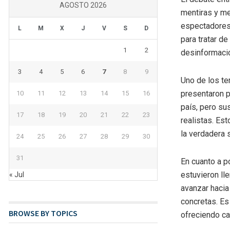
AGOSTO 2026
mentiras y me
espectadores.
L
M
X
J
V
S
D
para tratar d
1
2
desinformació
3
4
5
6
7
8
9
Uno de los te
presentaron p
10
11
12
13
14
15
16
país, pero s
17
18
19
20
21
22
23
realistas. Est
la verdadera 
24
25
26
27
28
29
30
31
En cuanto a p
estuvieron ll
« Jul
avanzar hacia
concretas. Es
BROWSE BY TOPICS
ofreciendo ca