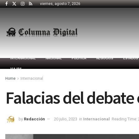
viernes, agosto 7, 2026
INTERNACIONAL
NACIONAL
POLÍTICA
NEGOCIOS
ESTADOS
VIAJES
Home
Internacional
Falacias del debate 
by
Redacción
20 julio, 2023
in
Internacional
Reading Time: 