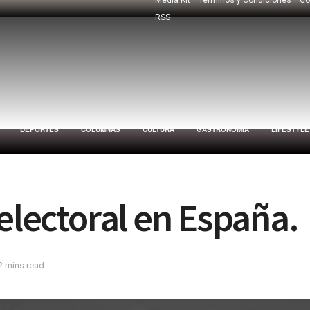
RSS
DEPORTES
COLUMNAS
CULTURA
GASTRONOMÍA
LIFESTYLE
electoral en España.
2 mins read