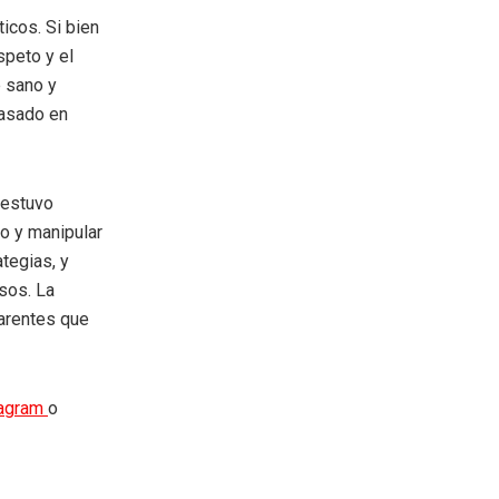
icos. Si bien
speto y el
e sano y
basado en
 estuvo
o y manipular
tegias, y
sos. La
parentes que
tagram
o