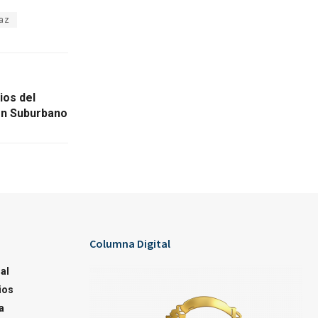
az
ios del
en Suburbano
Columna Digital
al
ios
a