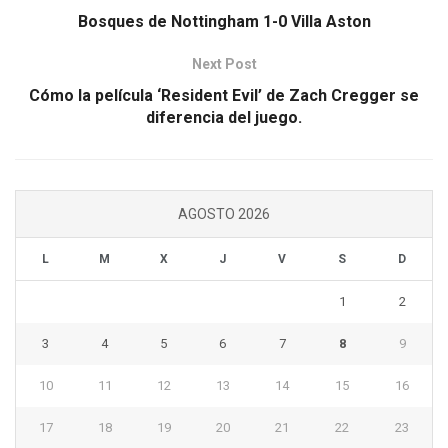
Bosques de Nottingham 1-0 Villa Aston
Next Post
Cómo la película ‘Resident Evil’ de Zach Cregger se
diferencia del juego.
AGOSTO 2026
L
M
X
J
V
S
D
1
2
3
4
5
6
7
8
9
10
11
12
13
14
15
16
17
18
19
20
21
22
23