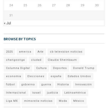
24
25
26
27
28
29
30
31
« Jul
BROWSE BY TOPICS
2025
america
Arte
cb television noticias
changoonga
ciudad
Claudia Sheinbaum
Columna Digital
Cultura
Deportes
Donald Trump
economia
Elecciones
españa
Estados Unidos
fútbol
gobierno
guerra
Historia
Innovación
Internacional
israel
justicia
Latinoamérica
Liga MX
mimorelia noticias
Moda
México