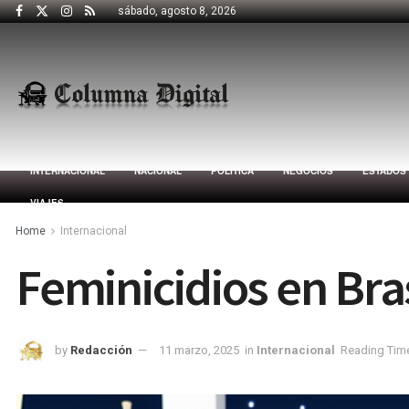
sábado, agosto 8, 2026
INTERNACIONAL
NACIONAL
POLÍTICA
NEGOCIOS
ESTADOS
VIAJES
Home
Internacional
Feminicidios en Bra
by
Redacción
11 marzo, 2025
in
Internacional
Reading Time