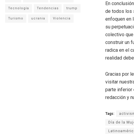
En conclusión
Tecnología
Tendencias
trump
de todos los 
enfoquen en l
Turismo
ucrania
Violencia
su perpetuaci
colectivo que
construir un 
radica en el 
realidad debe
Gracias por l
visitar nuestr
parte inferio
redacción y n
Tags:
activis
Día de la Muj
Latinoaméric