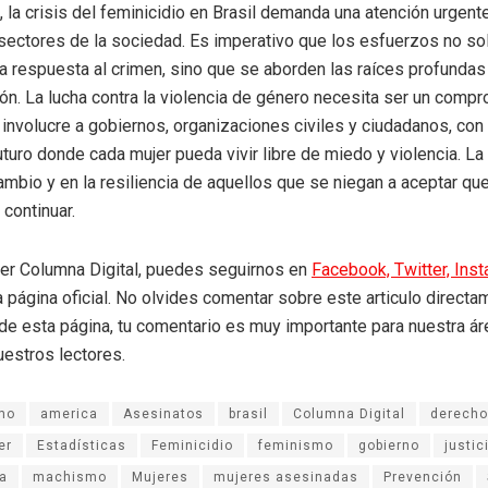
, la crisis del feminicidio en Brasil demanda una atención urgent
sectores de la sociedad. Es imperativo que los esfuerzos no so
a respuesta al crimen, sino que se aborden las raíces profunda
ón. La lucha contra la violencia de género necesita ser un comp
 involucre a gobiernos, organizaciones civiles y ciudadanos, con 
futuro donde cada mujer pueda vivir libre de miedo y violencia. L
cambio y en la resiliencia de aquellos que se niegan a aceptar qu
 continuar.
eer Columna Digital, puedes seguirnos en
Facebook,
Twitter,
Ins
a página oficial. No olvides comentar sobre este articulo directa
r de esta página, tu comentario es muy importante para nuestra á
uestros lectores.
mo
america
Asesinatos
brasil
Columna Digital
derech
er
Estadísticas
Feminicidio
feminismo
gobierno
justic
a
machismo
Mujeres
mujeres asesinadas
Prevención