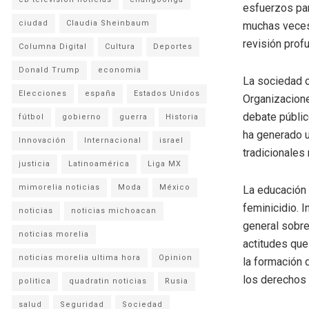
esfuerzos para
ciudad
Claudia Sheinbaum
muchas veces 
revisión prof
Columna Digital
Cultura
Deportes
Donald Trump
economia
La sociedad c
Elecciones
españa
Estados Unidos
Organizacione
debate públic
fútbol
gobierno
guerra
Historia
ha generado u
Innovación
Internacional
israel
tradicionales
justicia
Latinoamérica
Liga MX
mimorelia noticias
Moda
México
La educación 
feminicidio. 
noticias
noticias michoacan
general sobre
noticias morelia
actitudes que
noticias morelia ultima hora
Opinion
la formación d
los derechos 
politica
quadratin noticias
Rusia
salud
Seguridad
Sociedad