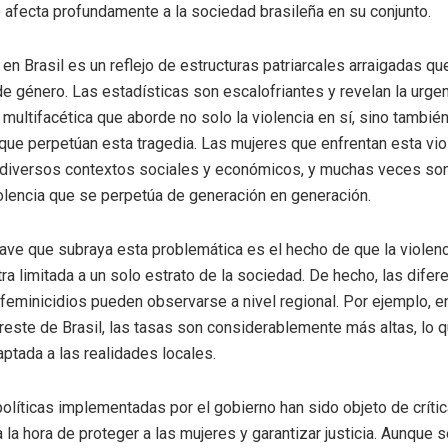
e afecta profundamente a la sociedad brasileña en su conjunto.
 en Brasil es un reflejo de estructuras patriarcales arraigadas qu
e género. Las estadísticas son escalofriantes y revelan la urge
 multifacética que aborde no solo la violencia en sí, sino tambié
ue perpetúan esta tragedia. Las mujeres que enfrentan esta vio
 diversos contextos sociales y económicos, y muchas veces son
iolencia que se perpetúa de generación en generación.
ave que subraya esta problemática es el hecho de que la violen
ra limitada a un solo estrato de la sociedad. De hecho, las difere
 feminicidios pueden observarse a nivel regional. Por ejemplo, 
oreste de Brasil, las tasas son considerablemente más altas, lo 
ptada a las realidades locales.
olíticas implementadas por el gobierno han sido objeto de crític
a la hora de proteger a las mujeres y garantizar justicia. Aunque 