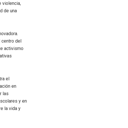
 violencia,
ad de una
novadora.
 centro del
te activismo
ativas
ra el
lación en
r las
escolares y en
e la vida y