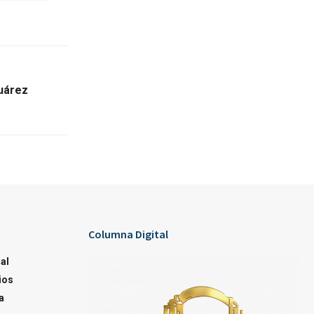
Juárez
Columna Digital
al
ios
a