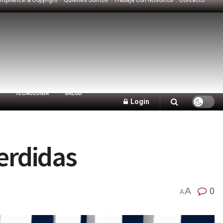
TECNOLOGÍA
SALUD
Login
erdidas
A
0
A