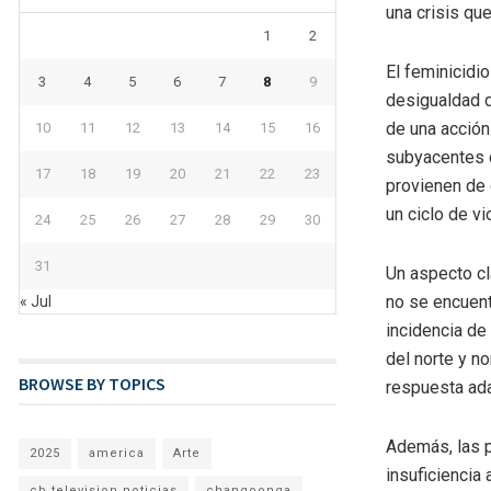
una crisis qu
1
2
El feminicidio
3
4
5
6
7
8
9
desigualdad d
de una acción
10
11
12
13
14
15
16
subyacentes q
17
18
19
20
21
22
23
provienen de
un ciclo de v
24
25
26
27
28
29
30
31
Un aspecto cl
no se encuent
« Jul
incidencia de
del norte y n
BROWSE BY TOPICS
respuesta ada
Además, las p
2025
america
Arte
insuficiencia 
cb television noticias
changoonga