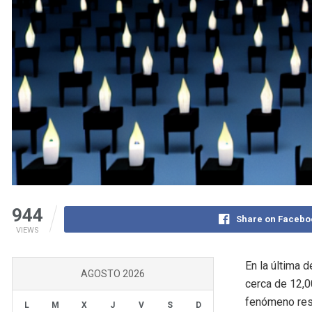
944
Share on Facebo
VIEWS
En la última 
AGOSTO 2026
cerca de 12,0
fenómeno resa
L
M
X
J
V
S
D