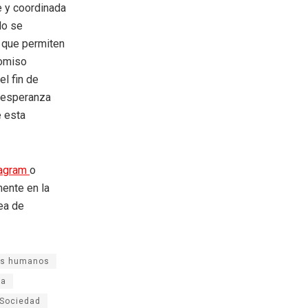
e y coordinada
lo se
s que permiten
romiso
el fin de
a esperanza
e esta
tagram
o
mente en la
rea de
os humanos
ia
Sociedad