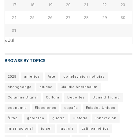
17
18
19
20
21
22
23
24
25
26
27
28
29
30
31
« Jul
BROWSE BY TOPICS
2025
america
Arte
cb television noticias
changoonga
ciudad
Claudia Sheinbaum
Columna Digital
Cultura
Deportes
Donald Trump
economia
Elecciones
españa
Estados Unidos
fútbol
gobierno
guerra
Historia
Innovación
Internacional
israel
justicia
Latinoamérica