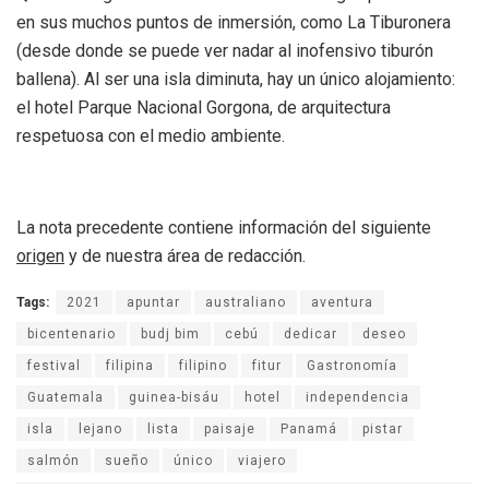
en sus muchos puntos de inmersión, como La Tiburonera
(desde donde se puede ver nadar al inofensivo tiburón
ballena). Al ser una isla diminuta, hay un único alojamiento:
el hotel Parque Nacional Gorgona, de arquitectura
respetuosa con el medio ambiente.
La nota precedente contiene información del siguiente
origen
y de nuestra área de redacción.
Tags:
2021
apuntar
australiano
aventura
bicentenario
budj bim
cebú
dedicar
deseo
festival
filipina
filipino
fitur
Gastronomía
Guatemala
guinea-bisáu
hotel
independencia
isla
lejano
lista
paisaje
Panamá
pistar
salmón
sueño
único
viajero