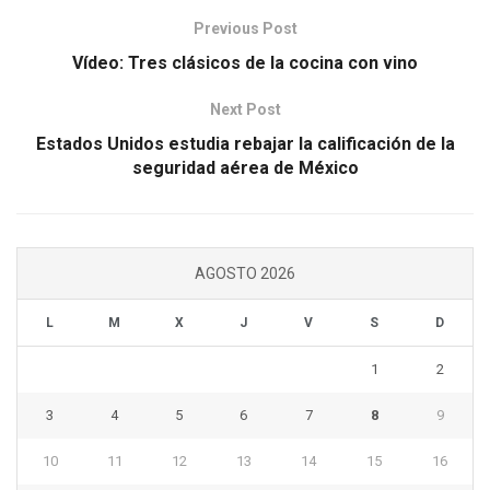
Previous Post
Vídeo: Tres clásicos de la cocina con vino
Next Post
Estados Unidos estudia rebajar la calificación de la
seguridad aérea de México
AGOSTO 2026
L
M
X
J
V
S
D
1
2
3
4
5
6
7
8
9
10
11
12
13
14
15
16