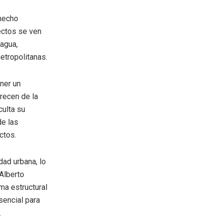
 hecho
ectos se ven
 agua,
etropolitanas.
ner un
recen de la
culta su
de las
ctos.
ad urbana, lo
Alberto
ma estructural
sencial para
.