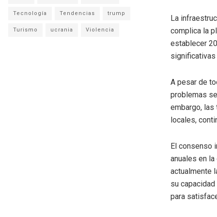
Tecnología
Tendencias
trump
La infraestruc
complica la p
Turismo
ucrania
Violencia
establecer 20
significativa
A pesar de t
problemas se 
embargo, las 
locales, cont
El consenso i
anuales en la
actualmente l
su capacidad a
para satisfac