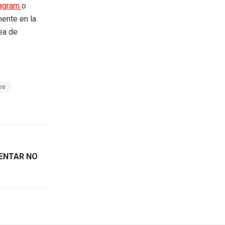
tagram
o
mente en la
rea de
os
RENTAR NO