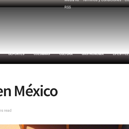
RSS
DEPORTES
COLUMNAS
CULTURA
GASTRONOMÍA
LIFESTYLE
 en México
ns read