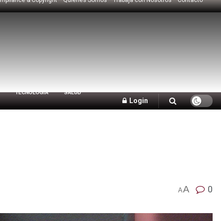
TECNOLOGÍA
SALUD
Login
A
0
A