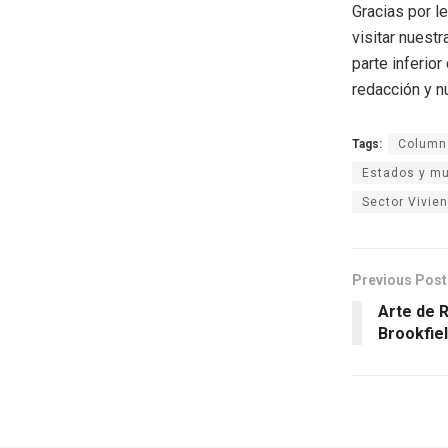
Gracias por l
visitar nuestr
parte inferio
redacción y n
Tags:
Columna
Estados y mu
Sector Vivie
Previous Post
Arte de 
Brookfie