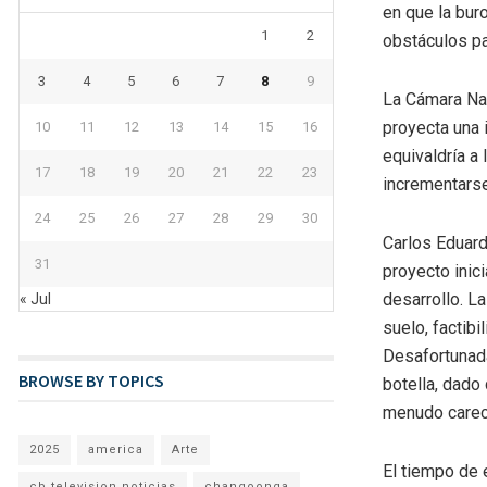
en que la buro
1
2
obstáculos pa
3
4
5
6
7
8
9
La Cámara Nac
proyecta una 
10
11
12
13
14
15
16
equivaldría a
17
18
19
20
21
22
23
incrementarse
24
25
26
27
28
29
30
Carlos Eduard
31
proyecto inici
desarrollo. L
« Jul
suelo, factibi
Desafortunada
BROWSE BY TOPICS
botella, dado
menudo carece
2025
america
Arte
El tiempo de 
cb television noticias
changoonga