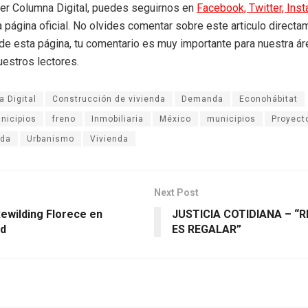
eer Columna Digital, puedes seguirnos en
Facebook,
Twitter,
Ins
a página oficial. No olvides comentar sobre este articulo directa
r de esta página, tu comentario es muy importante para nuestra á
uestros lectores.
 Digital
Construcción de vivienda
Demanda
Econohábitat
nicipios
freno
Inmobiliaria
México
municipios
Proyect
nda
Urbanismo
Vivienda
Next Post
Rewilding Florece en
JUSTICIA COTIDIANA – “
ld
ES REGALAR”