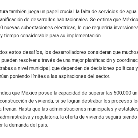
tura también juega un papel crucial: la falta de servicios de agua
lanificación de desarrollos habitacionales. Se estima que Méxic
0 nuevas subestaciones eléctricas, lo que requeriría inversione
s y tiempo considerable para su implementación.
odos estos desafíos, los desarrolladores consideran que mucho
pueden resolver a través de una mejor planificación y coordinaci
trabas a nivel municipal, que dependen de decisiones políticas y
inúan poniendo límites a las aspiraciones del sector.
ndica que México posee la capacidad de superar las 500,000 u
 construcción de vivienda, si se logran destrabar los procesos l
a frenan. Hasta que las administraciones municipales y estatale
dministrativa y regulatoria, la oferta de vivienda seguirá siendo
er la demanda del país.