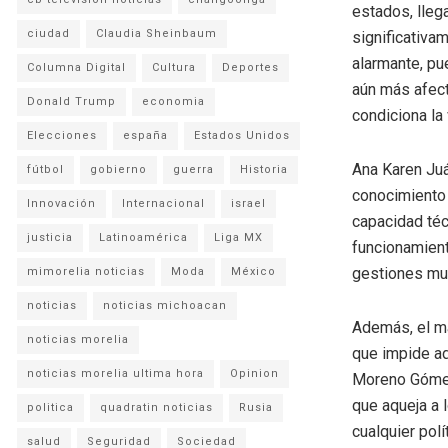
estados, lleg
ciudad
Claudia Sheinbaum
significativa
alarmante, pu
Columna Digital
Cultura
Deportes
aún más afect
Donald Trump
economia
condiciona la
Elecciones
españa
Estados Unidos
Ana Karen Juá
fútbol
gobierno
guerra
Historia
conocimiento 
Innovación
Internacional
israel
capacidad téc
justicia
Latinoamérica
Liga MX
funcionamient
gestiones mun
mimorelia noticias
Moda
México
noticias
noticias michoacan
Además, el ma
noticias morelia
que impide ad
noticias morelia ultima hora
Opinion
Moreno Gómez 
que aqueja a 
politica
quadratin noticias
Rusia
cualquier polí
salud
Seguridad
Sociedad