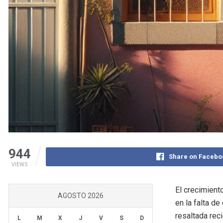
944
Share on Facebo
VIEWS
El crecimient
AGOSTO 2026
en la falta d
resaltada rec
L
M
X
J
V
S
D