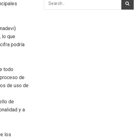
incipales
anadevi)
 lo que
cifra podría
e todo
l proceso de
sos de uso de
ello de
onalidad y a
re los