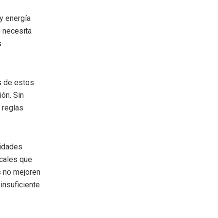
 y energía
o necesita
s
s de estos
ón. Sin
 reglas
nidades
ocales que
s no mejoren
 insuficiente