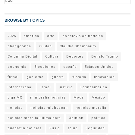
« Jul
BROWSE BY TOPICS
2025
america
Arte
cb television noticias
changoonga
ciudad
Claudia Sheinbaum
Columna Digital
Cultura
Deportes
Donald Trump
economia
Elecciones
españa
Estados Unidos
fútbol
gobierno
guerra
Historia
Innovación
Internacional
israel
justicia
Latinoamérica
Liga MX
mimorelia noticias
Moda
México
noticias
noticias michoacan
noticias morelia
noticias morelia ultima hora
Opinion
politica
quadratin noticias
Rusia
salud
Seguridad