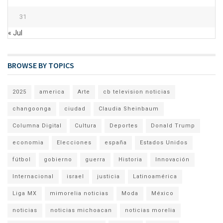
31
« Jul
BROWSE BY TOPICS
2025
america
Arte
cb television noticias
changoonga
ciudad
Claudia Sheinbaum
Columna Digital
Cultura
Deportes
Donald Trump
economia
Elecciones
españa
Estados Unidos
fútbol
gobierno
guerra
Historia
Innovación
Internacional
israel
justicia
Latinoamérica
Liga MX
mimorelia noticias
Moda
México
noticias
noticias michoacan
noticias morelia