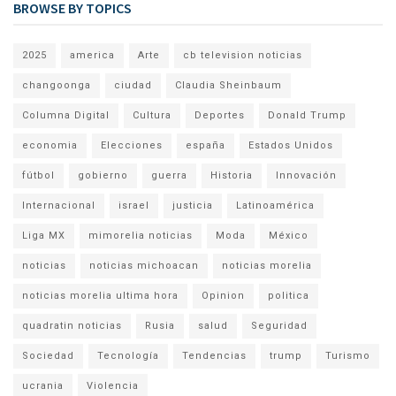
BROWSE BY TOPICS
2025
america
Arte
cb television noticias
changoonga
ciudad
Claudia Sheinbaum
Columna Digital
Cultura
Deportes
Donald Trump
economia
Elecciones
españa
Estados Unidos
fútbol
gobierno
guerra
Historia
Innovación
Internacional
israel
justicia
Latinoamérica
Liga MX
mimorelia noticias
Moda
México
noticias
noticias michoacan
noticias morelia
noticias morelia ultima hora
Opinion
politica
quadratin noticias
Rusia
salud
Seguridad
Sociedad
Tecnología
Tendencias
trump
Turismo
ucrania
Violencia