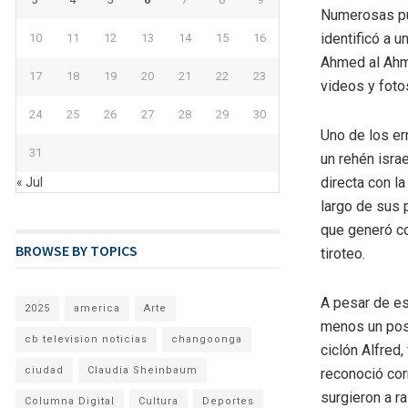
Numerosas pu
identificó a 
10
11
12
13
14
15
16
Ahmed al Ahme
17
18
19
20
21
22
23
videos y foto
24
25
26
27
28
29
30
Uno de los er
31
un rehén isra
directa con la
« Jul
largo de sus 
que generó co
BROWSE BY TOPICS
tiroteo.
A pesar de es
2025
america
Arte
menos un post
cb television noticias
changoonga
ciclón Alfred
ciudad
Claudia Sheinbaum
reconoció cor
surgieron a r
Columna Digital
Cultura
Deportes