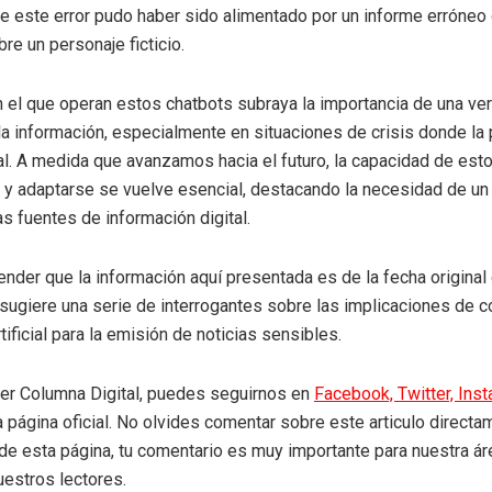
e este error pudo haber sido alimentado por un informe erróneo 
re un personaje ficticio.
n el que operan estos chatbots subraya la importancia de una ver
a información, especialmente en situaciones de crisis donde la 
al. A medida que avanzamos hacia el futuro, la capacidad de es
 y adaptarse se vuelve esencial, destacando la necesidad de u
las fuentes de información digital.
tender que la información aquí presentada es de la fecha original
 sugiere una serie de interrogantes sobre las implicaciones de c
rtificial para la emisión de noticias sensibles.
eer Columna Digital, puedes seguirnos en
Facebook,
Twitter,
Ins
a página oficial. No olvides comentar sobre este articulo directa
r de esta página, tu comentario es muy importante para nuestra á
uestros lectores.