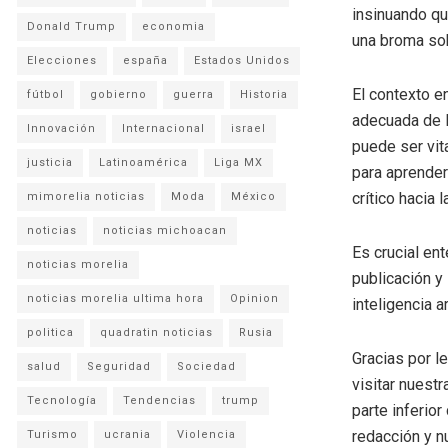
insinuando qu
Donald Trump
economia
una broma sob
Elecciones
españa
Estados Unidos
El contexto e
fútbol
gobierno
guerra
Historia
adecuada de l
Innovación
Internacional
israel
puede ser vit
justicia
Latinoamérica
Liga MX
para aprender
crítico hacia 
mimorelia noticias
Moda
México
noticias
noticias michoacan
Es crucial en
noticias morelia
publicación y
noticias morelia ultima hora
Opinion
inteligencia a
politica
quadratin noticias
Rusia
Gracias por l
salud
Seguridad
Sociedad
visitar nuestr
Tecnología
Tendencias
trump
parte inferio
redacción y n
Turismo
ucrania
Violencia