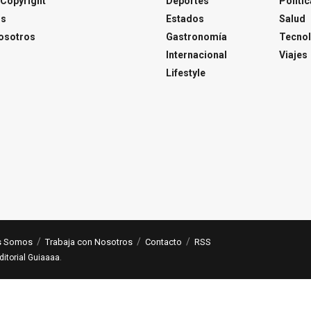
Copyright
Deportes
Polític
os
Estados
Salud
osotros
Gastronomía
Tecnol
Internacional
Viajes
Lifestyle
s Somos
Trabaja con Nosotros
Contacto
RSS
ditorial Guiaaaa
.