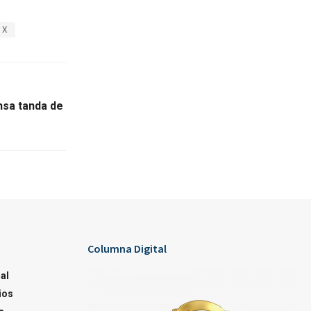
X
nsa tanda de
Columna Digital
al
ios