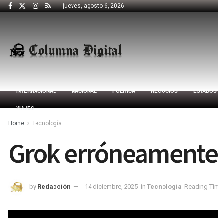
jueves, agosto 6, 2026
INTERNACIONAL
NACIONAL
POLÍTICA
NEGOCIOS
ESTADOS
VIAJES
Home
Tecnología
Grok erróneamente 
by
Redacción
14 diciembre, 2025
in
Tecnología
Reading Tim