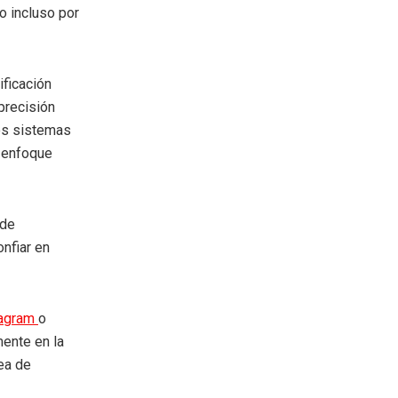
o incluso por
ificación
precisión
tos sistemas
n enfoque
 de
onfiar en
tagram
o
mente en la
rea de