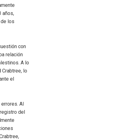
eamente
3 años,
 de los
cuestión con
ba relación
lestinos. A lo
 Crabtree, lo
ante el
errores. Al
registro del
almente
ciones
Crabtree,