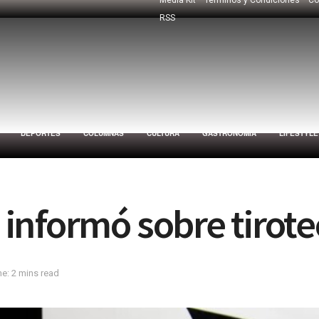
RSS
DEPORTES
COLUMNAS
CULTURA
GASTRONOMÍA
LIFESTYLE
informó sobre tirote
e: 2 mins read