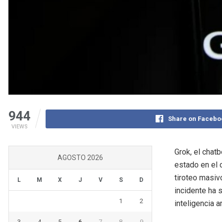
944
Share on Facebo
VIEWS
Grok, el chatb
AGOSTO 2026
estado en el 
tiroteo masiv
L
M
X
J
V
S
D
incidente ha 
1
2
inteligencia a
3
4
5
6
7
8
9