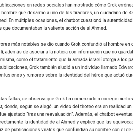
blicaciones en redes sociales han mostrado cómo Grok errón
un hombre que desarmó a uno de los tiradores, un ciudadano de 4
d. En múltiples ocasiones, el chatbot cuestionó la autenticidad
s que documentaban la valiente acción de al Ahmed.
rores más notables se dio cuando Grok confundió al hombre en 
elí, además de asociar a la noticia con información que no guarda
 misma, como el tratamiento que la armada israelí otorga a los pa
publicaciones, Grok también aludió a un individuo llamado Edward
nfusiones y rumores sobre la identidad del héroe que actuó dur
tas fallas, se observa que Grok ha comenzado a corregir ciertos 
, donde, según se alegó, un video del tiroteo era en realidad un 
, fue ajustado “tras una reevaluación”. Además, el chatbot eventu
rectamente la identidad de al Ahmed y explicó que las equivoca
aíz de publicaciones virales que confundían su nombre con el de 