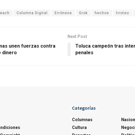
Beach
Columna Digital
Erróneos
Grok
hechos
tiroteo
Next Post
mas unen fuerzas contra
Toluca campeón tras inte
e dinero
penales
Categorías
Columnas
Nacion
ondiciones
Cultura
Negoc