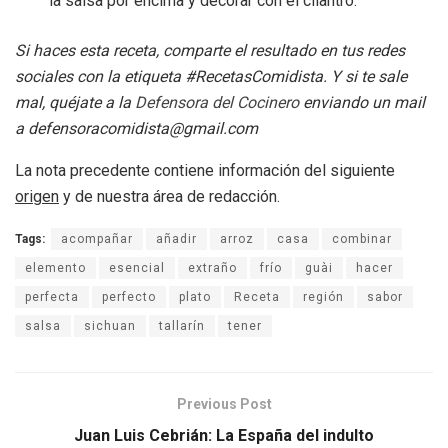
la salsa por encima y decorar con el cilantro.
Si haces esta receta, comparte el resultado en tus redes
sociales con la etiqueta #RecetasComidista. Y si te sale
mal, quéjate a la
Defensora del Cocinero
enviando un mail
a
defensoracomidista@gmail.com
La nota precedente contiene información del siguiente
origen
y de nuestra área de redacción.
Tags:
acompañar
añadir
arroz
casa
combinar
elemento
esencial
extraño
frío
guài
hacer
perfecta
perfecto
plato
Receta
región
sabor
salsa
sichuan
tallarín
tener
Previous Post
Juan Luis Cebrián: La España del indulto