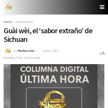
Home
Internacional
Guài wèi, el ‘sabor extraño’ de
Sichuan
by
Redacción
7 junio, 2021
A
A
Reading Time: 5 mins read