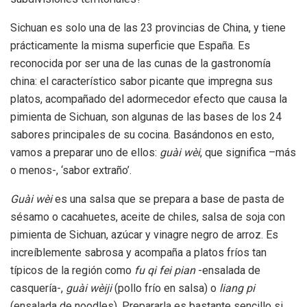
Sichuan es solo una de las 23 provincias de China, y tiene
prácticamente la misma superficie que España. Es
reconocida por ser una de las cunas de la gastronomía
china: el característico sabor picante que impregna sus
platos, acompañado del adormecedor efecto que causa la
pimienta de Sichuan, son algunas de las bases de los 24
sabores principales de su cocina. Basándonos en esto,
vamos a preparar uno de ellos:
guài wèi
, que significa –más
o menos-, ‘sabor extraño’.
Guài wèi
es una salsa que se prepara a base de pasta de
sésamo o cacahuetes, aceite de chiles, salsa de soja con
pimienta de Sichuan, azúcar y vinagre negro de arroz. Es
increíblemente sabrosa y acompaña a platos fríos tan
típicos de la región como
fu qi fei pian
-ensalada de
casquería-,
guài wèiji
(pollo frío en salsa) o
liang pi
(ensalada de noodles). Prepararla es bastante sencillo si