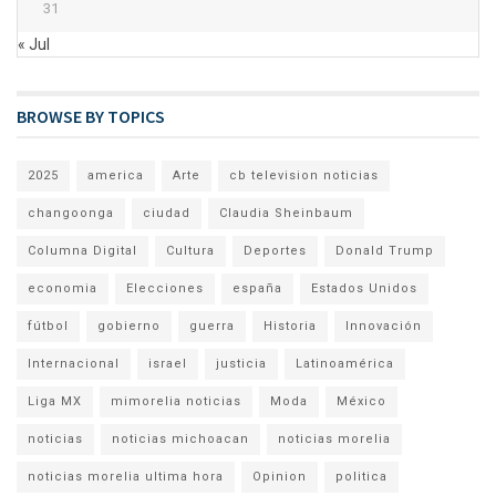
31
« Jul
BROWSE BY TOPICS
2025
america
Arte
cb television noticias
changoonga
ciudad
Claudia Sheinbaum
Columna Digital
Cultura
Deportes
Donald Trump
economia
Elecciones
españa
Estados Unidos
fútbol
gobierno
guerra
Historia
Innovación
Internacional
israel
justicia
Latinoamérica
Liga MX
mimorelia noticias
Moda
México
noticias
noticias michoacan
noticias morelia
noticias morelia ultima hora
Opinion
politica