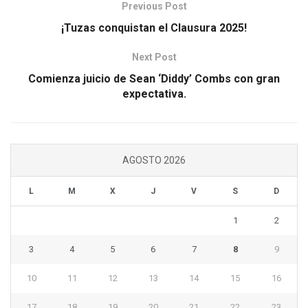
Previous Post
¡Tuzas conquistan el Clausura 2025!
Next Post
Comienza juicio de Sean ‘Diddy’ Combs con gran
expectativa.
AGOSTO 2026
L
M
X
J
V
S
D
1
2
3
4
5
6
7
8
9
10
11
12
13
14
15
16
17
18
19
20
21
22
23