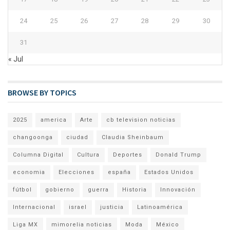
24
25
26
27
28
29
30
31
« Jul
BROWSE BY TOPICS
2025
america
Arte
cb television noticias
changoonga
ciudad
Claudia Sheinbaum
Columna Digital
Cultura
Deportes
Donald Trump
economia
Elecciones
españa
Estados Unidos
fútbol
gobierno
guerra
Historia
Innovación
Internacional
israel
justicia
Latinoamérica
Liga MX
mimorelia noticias
Moda
México