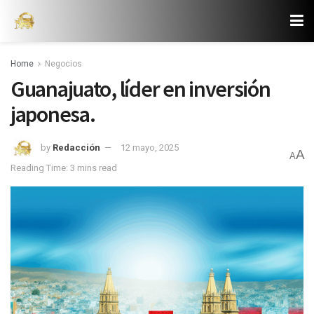
Home
Negocios
Guanajuato, líder en inversión
japonesa.
by
Redacción
12 mayo, 2025
A
A
Reading Time: 3 mins read