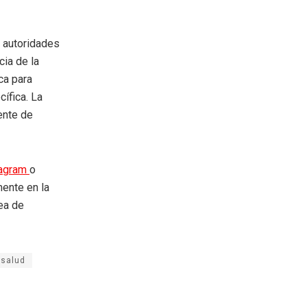
s autoridades
cia de la
ca para
ífica. La
ente de
tagram
o
mente en la
rea de
salud