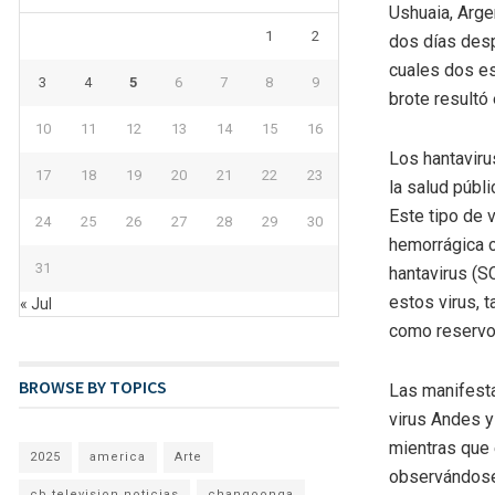
Ushuaia, Argen
1
2
dos días desp
cuales dos es
3
4
5
6
7
8
9
brote resultó 
10
11
12
13
14
15
16
Los hantaviru
17
18
19
20
21
22
23
la salud públ
Este tipo de 
24
25
26
27
28
29
30
hemorrágica c
31
hantavirus (S
estos virus, 
« Jul
como reservo
BROWSE BY TOPICS
Las manifesta
virus Andes y
mientras que 
2025
america
Arte
observándose 
cb television noticias
changoonga