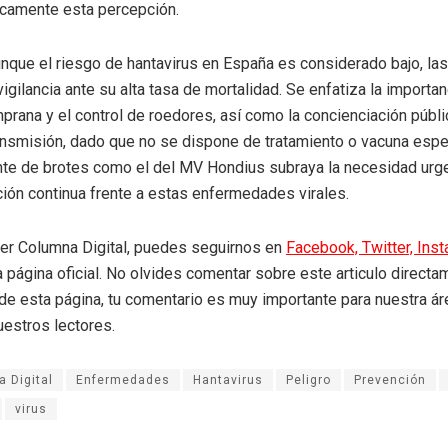
icamente esta percepción.
unque el riesgo de hantavirus en España es considerado bajo, la
igilancia ante su alta tasa de mortalidad. Se enfatiza la importan
prana y el control de roedores, así como la concienciación públi
ransmisión, dado que no se dispone de tratamiento o vacuna espec
ente de brotes como el del MV Hondius subraya la necesidad urg
ción continua frente a estas enfermedades virales.
eer Columna Digital, puedes seguirnos en
Facebook,
Twitter,
Ins
a página oficial. No olvides comentar sobre este articulo directa
r de esta página, tu comentario es muy importante para nuestra á
uestros lectores.
 Digital
Enfermedades
Hantavirus
Peligro
Prevención
virus