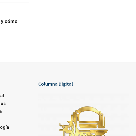
L y cómo
Columna Digital
al
ios
a
ogía