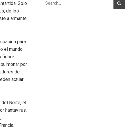
ntártida. Solo
us, de los
ste alarmante
cupación para
do el mundo.
 fiebre
opulmonar por
tadores de
ueden actuar
del Norte, el
r hantavirus,
,
rancia.