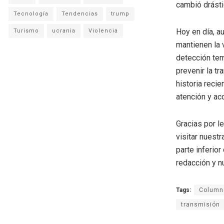
cambió drást
Tecnología
Tendencias
trump
Hoy en día, a
Turismo
ucrania
Violencia
mantienen la v
detección tem
prevenir la t
historia reci
atención y ac
Gracias por l
visitar nuestr
parte inferio
redacción y n
Tags:
Columna
transmisión