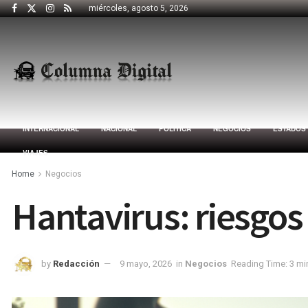
miércoles, agosto 5, 2026
INTERNACIONAL
NACIONAL
POLÍTICA
NEGOCIOS
ESTADOS
VIAJES
Home
Negocios
Hantavirus: riesgos 
by
Redacción
9 mayo, 2026
in
Negocios
Reading Time: 3 mi