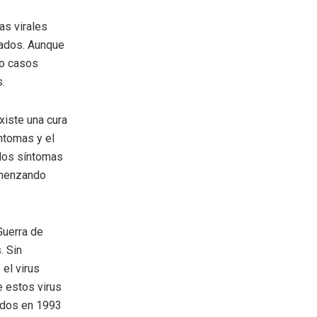
as virales
ctados. Aunque
do casos
.
xiste una cura
ntomas y el
 los síntomas
omenzando
Guerra de
. Sin
 el virus
e estos virus
idos en 1993