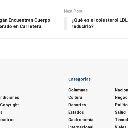
Next Post
gán Encuentran Cuerpo
¿Qué es el colesterol LD
rado en Carretera
reducirlo?
Categorías
Columnas
Nacion
ondiciones
Cultura
Negoc
Copyright
Deportes
Polític
os
Estados
Salud
osotros
Gastronomía
Tecnol
Internacional
Viajes