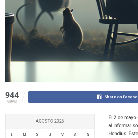
944
Share on Facebo
VIEWS
El 2 de mayo 
AGOSTO 2026
al informar s
Hondius. Este
L
M
X
J
V
S
D