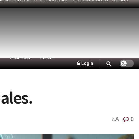
TECNOLOGÍA
SALUD
Login
ales.
A
0
A