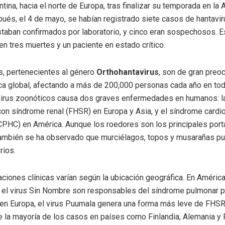
tina, hacia el norte de Europa, tras finalizar su temporada en la A
ués, el 4 de mayo, se habían registrado siete casos de hantavir
taban confirmados por laboratorio, y cinco eran sospechosos. E
en tres muertes y un paciente en estado crítico.
s, pertenecientes al género
Orthohantavirus
, son de gran preo
ica global, afectando a más de 200,000 personas cada año en to
virus zoonóticos causa dos graves enfermedades en humanos: la
on síndrome renal (FHSR) en Europa y Asia, y el síndrome cardi
CPHC) en América. Aunque los roedores son los principales por
también se ha observado que murciélagos, topos y musarañas p
rios.
ciones clínicas varían según la ubicación geográfica. En América 
 el virus Sin Nombre son responsables del síndrome pulmonar po
en Europa, el virus Puumala genera una forma más leve de FHSR
la mayoría de los casos en países como Finlandia, Alemania y F