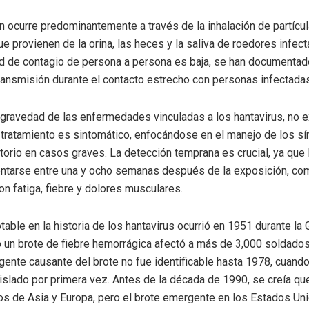
n ocurre predominantemente a través de la inhalación de partícul
ue provienen de la orina, las heces y la saliva de roedores infe
ad de contagio de persona a persona es baja, se han documenta
ransmisión durante el contacto estrecho con personas infectadas
 gravedad de las enfermedades vinculadas a los hantavirus, no e
l tratamiento es sintomático, enfocándose en el manejo de los sí
torio en casos graves. La detección temprana es crucial, ya que
ntarse entre una y ocho semanas después de la exposición, c
on fatiga, fiebre y dolores musculares.
table en la historia de los hantavirus ocurrió en 1951 durante la 
 un brote de fiebre hemorrágica afectó a más de 3,000 soldados
gente causante del brote no fue identificable hasta 1978, cuando
islado por primera vez. Antes de la década de 1990, se creía qu
os de Asia y Europa, pero el brote emergente en los Estados Un