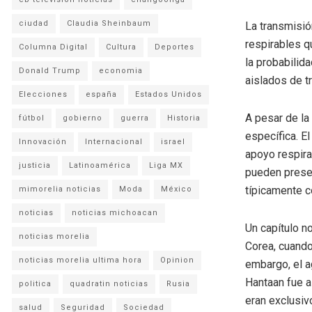
ciudad
Claudia Sheinbaum
La transmisió
respirables q
Columna Digital
Cultura
Deportes
la probabilid
Donald Trump
economia
aislados de t
Elecciones
españa
Estados Unidos
A pesar de la
fútbol
gobierno
guerra
Historia
específica. E
Innovación
Internacional
israel
apoyo respira
justicia
Latinoamérica
Liga MX
pueden prese
típicamente c
mimorelia noticias
Moda
México
noticias
noticias michoacan
Un capítulo no
noticias morelia
Corea, cuando
noticias morelia ultima hora
Opinion
embargo, el a
Hantaan fue a
politica
quadratin noticias
Rusia
eran exclusiv
salud
Seguridad
Sociedad