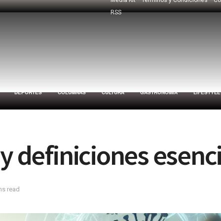
RSS
DEPORTES
COLUMNAS
CULTURA
GASTRONOMÍA
LIFESTYLE
y definiciones esenci
ns read