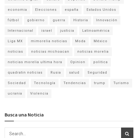
economia
Elecciones
españa
Estados Unidos
fútbol
gobierno
guerra
Historia
Innovación
Internacional
israel
justicia
Latinoamérica
Liga MX
mimorelia noticias
Moda
México
noticias
noticias michoacan
noticias morelia
noticias morelia ultima hora
Opinion
politica
quadratin noticias
Rusia
salud
Seguridad
Sociedad
Tecnología
Tendencias
trump
Turismo
ucrania
Violencia
Busca una Noticia