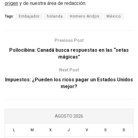
origen
y de nuestra área de redacción.
Tags:
Embajador
holanda
Homero Aridjis
México
Previous Post
Psilocibina: Canadá busca respuestas en las “setas
mágicas”
Next Post
Impuestos: ¿Pueden los ricos pagar un Estados Unidos
mejor?
AGOSTO 2026
L
M
X
J
V
S
D