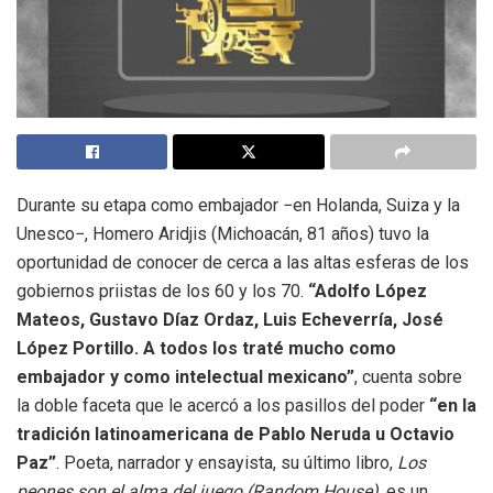
Durante su etapa como embajador −en Holanda, Suiza y la
Unesco−, Homero Aridjis (Michoacán, 81 años) tuvo la
oportunidad de conocer de cerca a las altas esferas de los
gobiernos priistas de los 60 y los 70.
“Adolfo López
Mateos, Gustavo Díaz Ordaz, Luis Echeverría, José
López Portillo. A todos los traté mucho como
embajador y como intelectual mexicano”
, cuenta sobre
la doble faceta que le acercó a los pasillos del poder
“en la
tradición latinoamericana de Pablo Neruda u Octavio
Paz”
. Poeta, narrador y ensayista, su último libro,
Los
peones son el alma del juego
(Random House)
, es un