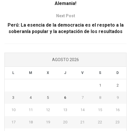
Alemania!
Next Post
Perú: La esencia de la democracia es el respeto a la
soberanía popular y la aceptación de los resultados
AGOSTO 2026
L
M
X
J
V
S
D
1
2
3
4
5
6
7
8
9
10
11
12
13
14
15
16
17
18
19
20
21
22
23