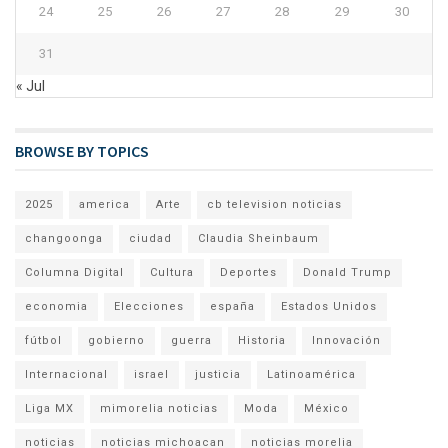
24
25
26
27
28
29
30
31
« Jul
BROWSE BY TOPICS
2025
america
Arte
cb television noticias
changoonga
ciudad
Claudia Sheinbaum
Columna Digital
Cultura
Deportes
Donald Trump
economia
Elecciones
españa
Estados Unidos
fútbol
gobierno
guerra
Historia
Innovación
Internacional
israel
justicia
Latinoamérica
Liga MX
mimorelia noticias
Moda
México
noticias
noticias michoacan
noticias morelia