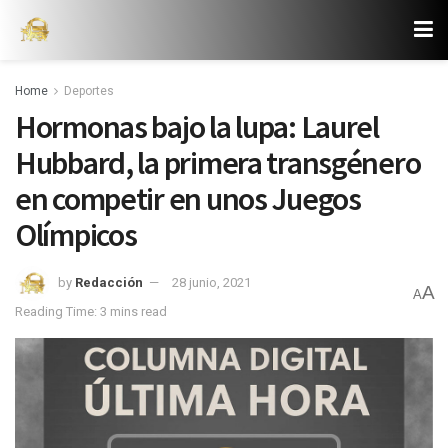
Home
Deportes
Hormonas bajo la lupa: Laurel
Hubbard, la primera transgénero
en competir en unos Juegos
Olímpicos
by
Redacción
28 junio, 2021
A
A
Reading Time: 3 mins read