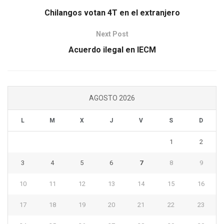
Chilangos votan 4T en el extranjero
Next Post
Acuerdo ilegal en IECM
AGOSTO 2026
L
M
X
J
V
S
D
1
2
3
4
5
6
7
8
9
10
11
12
13
14
15
16
17
18
19
20
21
22
23