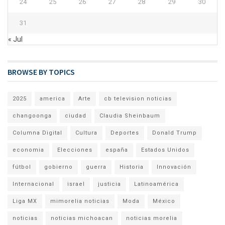
24
25
26
27
28
29
30
31
« Jul
BROWSE BY TOPICS
2025
america
Arte
cb television noticias
changoonga
ciudad
Claudia Sheinbaum
Columna Digital
Cultura
Deportes
Donald Trump
economia
Elecciones
españa
Estados Unidos
fútbol
gobierno
guerra
Historia
Innovación
Internacional
israel
justicia
Latinoamérica
Liga MX
mimorelia noticias
Moda
México
noticias
noticias michoacan
noticias morelia