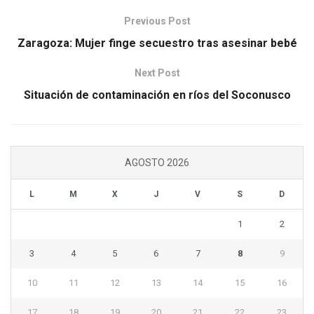
Previous Post
Zaragoza: Mujer finge secuestro tras asesinar bebé
Next Post
Situación de contaminación en ríos del Soconusco
AGOSTO 2026
L
M
X
J
V
S
D
1
2
3
4
5
6
7
8
9
10
11
12
13
14
15
16
17
18
19
20
21
22
23