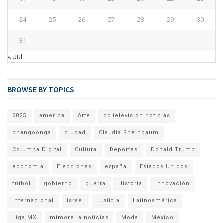
24
25
26
27
28
29
30
31
« Jul
BROWSE BY TOPICS
2025
america
Arte
cb television noticias
changoonga
ciudad
Claudia Sheinbaum
Columna Digital
Cultura
Deportes
Donald Trump
economia
Elecciones
españa
Estados Unidos
fútbol
gobierno
guerra
Historia
Innovación
Internacional
israel
justicia
Latinoamérica
Liga MX
mimorelia noticias
Moda
México