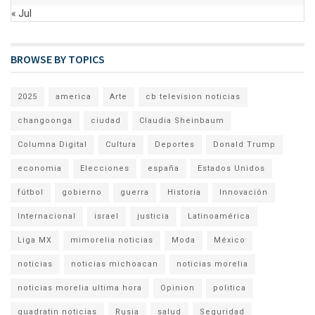
« Jul
BROWSE BY TOPICS
2025
america
Arte
cb television noticias
changoonga
ciudad
Claudia Sheinbaum
Columna Digital
Cultura
Deportes
Donald Trump
economia
Elecciones
españa
Estados Unidos
fútbol
gobierno
guerra
Historia
Innovación
Internacional
israel
justicia
Latinoamérica
Liga MX
mimorelia noticias
Moda
México
noticias
noticias michoacan
noticias morelia
noticias morelia ultima hora
Opinion
politica
quadratin noticias
Rusia
salud
Seguridad