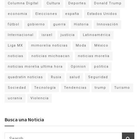
Columna Digital
Cultura
Deportes
Donald Trump
economia
Elecciones
españa
Estados Unidos
fútbol
gobierno
guerra
Historia
Innovación
Internacional
israel
justicia
Latinoamérica
Liga MX
mimorelia noticias
Moda
México
noticias
noticias michoacan
noticias morelia
noticias morelia ultima hora
Opinion
politica
quadratin noticias
Rusia
salud
Seguridad
Sociedad
Tecnología
Tendencias
trump
Turismo
ucrania
Violencia
Busca una Noticia