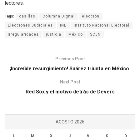
lectores.
Tags:
casillas
Columna Digital
elección
Elecciones Judiciales
INE
Instituto Nacional Electoral
Irregularidades
justicia
México
SCJN
Previous Post
¡Increíble resurgimiento! Suárez triunfa en México.
Next Post
Red Sox y el motivo detrás de Devers
AGOSTO 2026
L
M
X
J
V
S
D