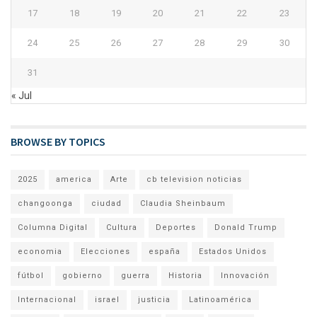
17
18
19
20
21
22
23
24
25
26
27
28
29
30
31
« Jul
BROWSE BY TOPICS
2025
america
Arte
cb television noticias
changoonga
ciudad
Claudia Sheinbaum
Columna Digital
Cultura
Deportes
Donald Trump
economia
Elecciones
españa
Estados Unidos
fútbol
gobierno
guerra
Historia
Innovación
Internacional
israel
justicia
Latinoamérica