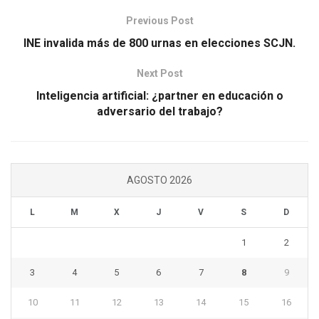
Previous Post
INE invalida más de 800 urnas en elecciones SCJN.
Next Post
Inteligencia artificial: ¿partner en educación o
adversario del trabajo?
AGOSTO 2026
L
M
X
J
V
S
D
1
2
3
4
5
6
7
8
9
10
11
12
13
14
15
16