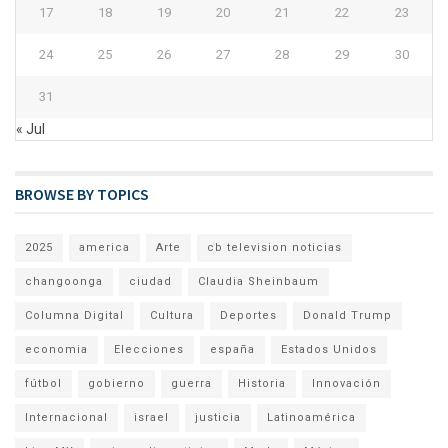
17
18
19
20
21
22
23
24
25
26
27
28
29
30
31
« Jul
BROWSE BY TOPICS
2025
america
Arte
cb television noticias
changoonga
ciudad
Claudia Sheinbaum
Columna Digital
Cultura
Deportes
Donald Trump
economia
Elecciones
españa
Estados Unidos
fútbol
gobierno
guerra
Historia
Innovación
Internacional
israel
justicia
Latinoamérica