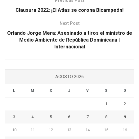
Previous Post
Clausura 2022: ¡El Atlas se corona Bicampeón!
Next Post
Orlando Jorge Mera: Asesinado a tiros el ministro de
Medio Ambiente de República Dominicana |
Internacional
AGOSTO 2026
L
M
X
J
V
S
D
1
2
3
4
5
6
7
8
9
10
11
12
13
14
15
16