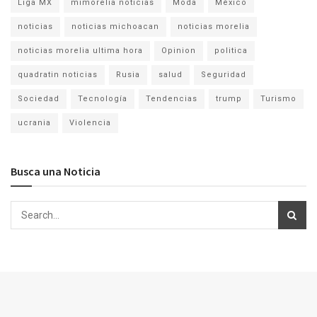
Liga MX
mimorelia noticias
Moda
México
noticias
noticias michoacan
noticias morelia
noticias morelia ultima hora
Opinion
politica
quadratin noticias
Rusia
salud
Seguridad
Sociedad
Tecnología
Tendencias
trump
Turismo
ucrania
Violencia
Busca una Noticia