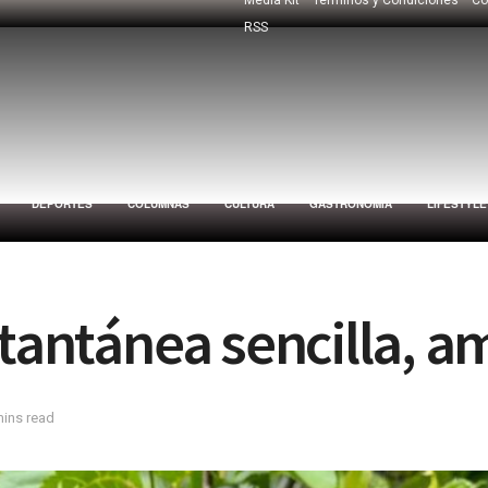
RSS
DEPORTES
COLUMNAS
CULTURA
GASTRONOMÍA
LIFESTYLE
tantánea sencilla, am
mins read