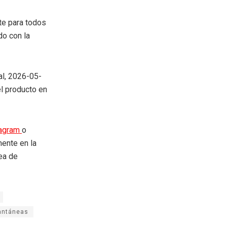
te para todos
do con la
al, 2026-05-
el producto en
tagram
o
mente en la
rea de
antáneas