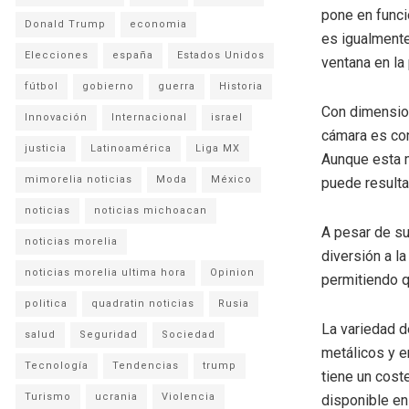
pone en funci
Donald Trump
economia
es igualmente
Elecciones
españa
Estados Unidos
ventana en la 
fútbol
gobierno
guerra
Historia
Con dimensio
Innovación
Internacional
israel
cámara es con
justicia
Latinoamérica
Liga MX
Aunque esta 
mimorelia noticias
Moda
México
puede resulta
noticias
noticias michoacan
A pesar de su
noticias morelia
diversión a l
noticias morelia ultima hora
Opinion
permitiendo q
politica
quadratin noticias
Rusia
La variedad d
salud
Seguridad
Sociedad
metálicos y e
Tecnología
Tendencias
trump
tiene un cost
Turismo
ucrania
Violencia
disponible en