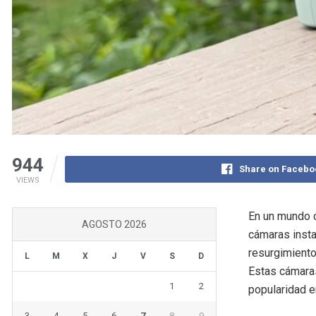
944
Share on Facebo
VIEWS
En un mundo ca
AGOSTO 2026
cámaras insta
resurgimiento
L
M
X
J
V
S
D
Estas cámaras
1
2
popularidad 
3
4
5
6
7
8
9