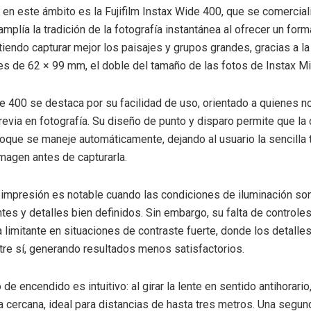
en este ámbito es la Fujifilm Instax Wide 400, que se comercial
mplía la tradición de la fotografía instantánea al ofrecer un for
tiendo capturar mejor los paisajes y grupos grandes, gracias a l
s de 62 × 99 mm, el doble del tamaño de las fotos de Instax Mi
e 400 se destaca por su facilidad de uso, orientado a quienes 
revia en fotografía. Su diseño de punto y disparo permite que la 
foque se maneje automáticamente, dejando al usuario la sencilla 
imagen antes de capturarla.
 impresión es notable cuando las condiciones de iluminación so
ntes y detalles bien definidos. Sin embargo, su falta de control
 limitante en situaciones de contraste fuerte, donde los detall
re sí, generando resultados menos satisfactorios.
e encendido es intuitivo: al girar la lente en sentido antihorario,
cercana, ideal para distancias de hasta tres metros. Una segun