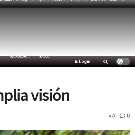
TECNOLOGÍA
SALUD
Login
plia visión
A
0
A