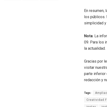
En resumen, l
los públicos.
simplicidad y 
Nota
: La inf
09. Para los 
la actualidad.
Gracias por l
visitar nuestr
parte inferio
redacción y n
Tags:
Ampliac
Creatividad F
instax
ins