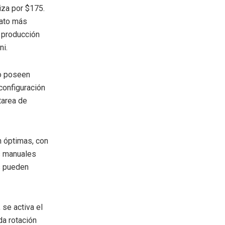
iza por $175.
mato más
a producción
ni.
no poseen
configuración
tarea de
n óptimas, con
es manuales
es pueden
 se activa el
da rotación