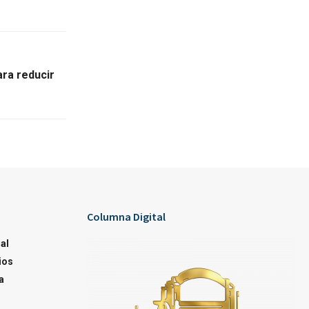
ra reducir
Columna Digital
al
ios
a