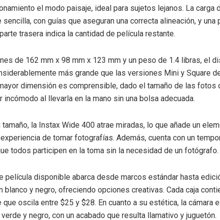
onamiento el modo paisaje, ideal para sujetos lejanos. La carga 
 sencilla, con guías que aseguran una correcta alineación, y una
parte trasera indica la cantidad de película restante.
nes de 162 mm x 98 mm x 123 mm y un peso de 1.4 libras, el di
siderablemente más grande que las versiones Mini y Square de
mayor dimensión es comprensible, dado el tamaño de las fotos 
r incómodo al llevarla en la mano sin una bolsa adecuada.
 tamaño, la Instax Wide 400 atrae miradas, lo que añade un ele
a experiencia de tomar fotografías. Además, cuenta con un tempor
ue todos participen en la toma sin la necesidad de un fotógrafo.
e película disponible abarca desde marcos estándar hasta edic
n blanco y negro, ofreciendo opciones creativas. Cada caja conti
e que oscila entre $25 y $28. En cuanto a su estética, la cámara 
 verde y negro, con un acabado que resulta llamativo y juguetón.