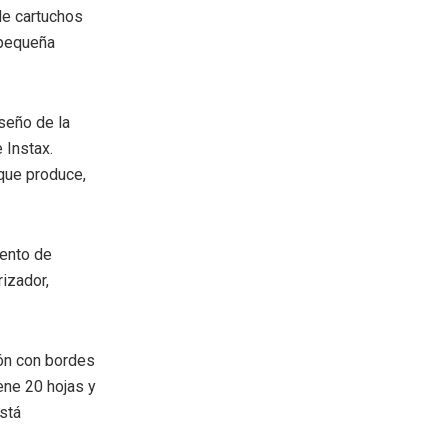
de cartuchos
 pequeña
seño de la
 Instax.
que produce,
mento de
izador,
ión con bordes
ene 20 hojas y
está