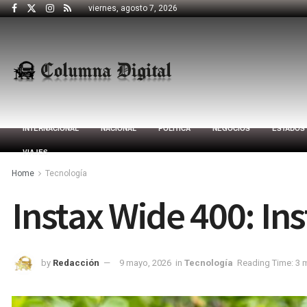
viernes, agosto 7, 2026
INTERNACIONAL
NACIONAL
POLÍTICA
NEGOCIOS
ESTADOS
VIAJES
Home
Tecnología
Instax Wide 400: Ins
by
Redacción
9 mayo, 2026
in
Tecnología
Reading Time: 3 