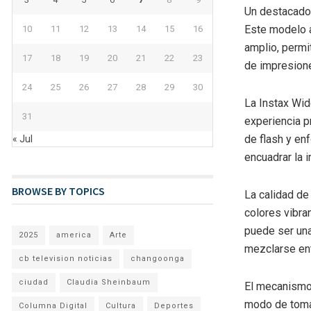
Un destacado 
Este modelo a
10
11
12
13
14
15
16
amplio, permi
17
18
19
20
21
22
23
de impresione
24
25
26
27
28
29
30
La Instax Wid
31
experiencia p
de flash y en
« Jul
encuadrar la 
BROWSE BY TOPICS
La calidad de
colores vibra
puede ser una
2025
america
Arte
mezclarse ent
cb television noticias
changoonga
ciudad
Claudia Sheinbaum
El mecanismo d
modo de toma 
Columna Digital
Cultura
Deportes