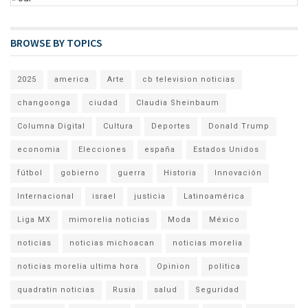
BROWSE BY TOPICS
2025
america
Arte
cb television noticias
changoonga
ciudad
Claudia Sheinbaum
Columna Digital
Cultura
Deportes
Donald Trump
economia
Elecciones
españa
Estados Unidos
fútbol
gobierno
guerra
Historia
Innovación
Internacional
israel
justicia
Latinoamérica
Liga MX
mimorelia noticias
Moda
México
noticias
noticias michoacan
noticias morelia
noticias morelia ultima hora
Opinion
politica
quadratin noticias
Rusia
salud
Seguridad