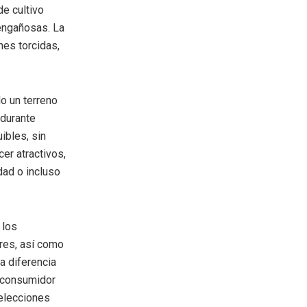
e cultivo
engañosas. La
nes torcidas,
o un terreno
 durante
ibles, sin
er atractivos,
dad o incluso
 los
res, así como
a diferencia
l consumidor
 elecciones