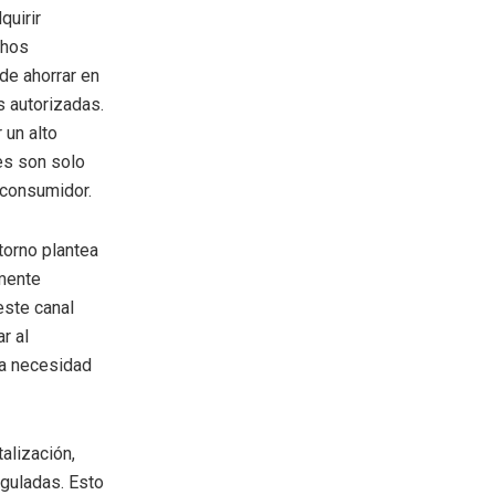
quirir
chos
de ahorrar en
 autorizadas.
 un alto
les son solo
 consumidor.
torno plantea
rmente
este canal
r al
la necesidad
alización,
eguladas. Esto