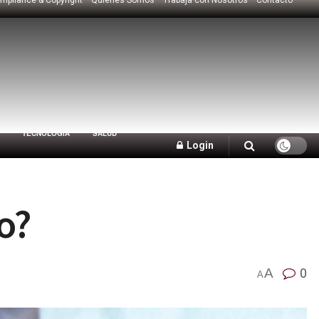
TECNOLOGÍA
SALUD
Login
o?
A
0
A