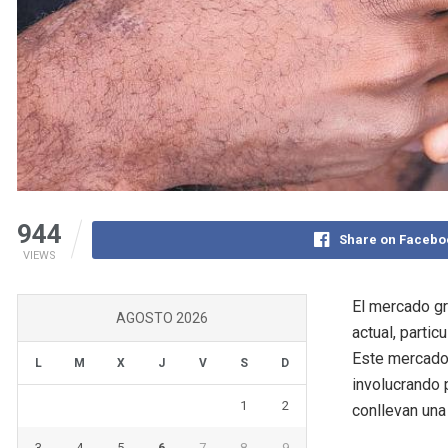
944
Share on Facebo
VIEWS
El mercado gr
AGOSTO 2026
actual, parti
Este mercado 
L
M
X
J
V
S
D
involucrando 
1
2
conllevan una
3
4
5
6
7
8
9