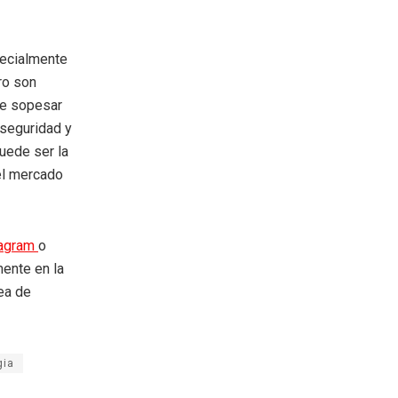
pecialmente
ro son
be sopesar
 seguridad y
uede ser la
del mercado
tagram
o
mente en la
rea de
gia