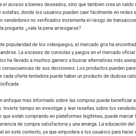
a el acceso a bienes deseados, sino que también crea un caldo d
y estafas, donde los usuarios pueden caer fácilmente en redes 
on vendedores no verificados incrementa el riesgo de transaccio
 la pregunta: ¿vale la pena arriesgarse?
nte popularidad de los videojuegos, el mercado gris ha encontrad
xpandirse. La escasez de consolas y juegos en el mercado oficial
dos ha llevado a muchos gamers a buscar alternativas más asequ
s consecuencias de sus decisiones. Los productos pueden parec
e cada oferta tentadora puede haber un producto de dudosa cali
lsificada.
un enfoque más informado sobre las compras puede beneficiar a
 Invertir tiempo en investigar y leer reseñas sobre los vendedo
 que están comprando en plataformas legítimas, puede marcar l
eriencia de compra satisfactoria y una amarga. La educación de
l en este contexto, ya que empodera a los usuarios para hacer