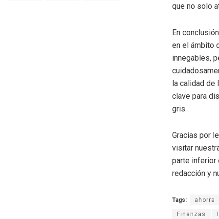
que no solo a
En conclusión
en el ámbito 
innegables, 
cuidadosament
la calidad de
clave para di
gris.
Gracias por l
visitar nuestr
parte inferio
redacción y n
Tags:
ahorra
Finanzas