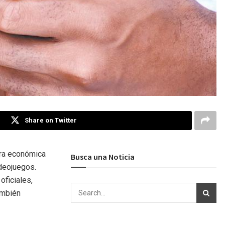
Share on Twitter
era económica
Busca una Noticia
ideojuegos.
ficiales,
ambién