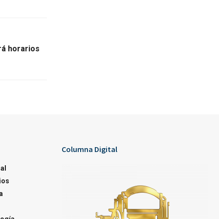
rá horarios
Columna Digital
al
ios
a