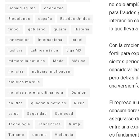
no solo amplí
Donald Trump
economia
para fraudes 
Elecciones
españa
Estados Unidos
interacción c
lo que lleva a
fútbol
gobierno
guerra
Historia
Innovación
Internacional
israel
Con la crecie
justicia
Latinoamérica
Liga MX
fértil para e
ciertos perío
mimorelia noticias
Moda
México
considerar la
noticias
noticias michoacan
pero detrás d
noticias morelia
una versión fa
noticias morelia ultima hora
Opinion
El regreso a 
politica
quadratin noticias
Rusia
consumidores.
salud
Seguridad
Sociedad
asegurarse de
Tecnología
Tendencias
trump
entre una exp
es fundamenta
Turismo
ucrania
Violencia