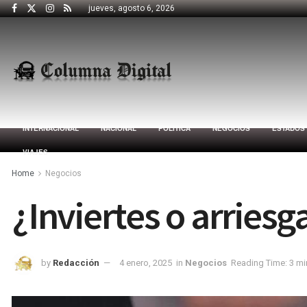
jueves, agosto 6, 2026
INTERNACIONAL
NACIONAL
POLÍTICA
NEGOCIOS
ESTADOS
VIAJES
Home
Negocios
¿Inviertes o arriesg
by
Redacción
4 enero, 2025
in
Negocios
Reading Time: 3 mi