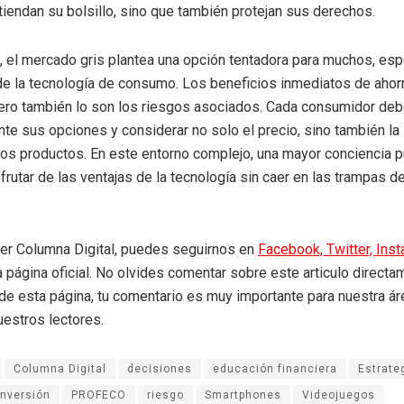
tiendan su bolsillo, sino que también protejan sus derechos.
, el mercado gris plantea una opción tentadora para muchos, es
de la tecnología de consumo. Los beneficios inmediatos de ahor
pero también lo son los riesgos asociados. Cada consumidor de
e sus opciones y considerar no solo el precio, sino también la
 los productos. En este entorno complejo, una mayor conciencia p
sfrutar de las ventajas de la tecnología sin caer en las trampas 
eer Columna Digital, puedes seguirnos en
Facebook,
Twitter,
Ins
a página oficial. No olvides comentar sobre este articulo directa
r de esta página, tu comentario es muy importante para nuestra á
uestros lectores.
Columna Digital
decisiones
educación financiera
Estrate
Inversión
PROFECO
riesgo
Smartphones
Videojuegos