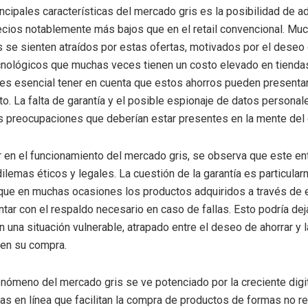
ncipales características del mercado gris es la posibilidad de ad
recios notablemente más bajos que en el retail convencional. Mu
se sienten atraídos por estas ofertas, motivados por el deseo 
nológicos que muchas veces tienen un costo elevado en tiendas
es esencial tener en cuenta que estos ahorros pueden presentar
ito. La falta de garantía y el posible espionaje de datos persona
s preocupaciones que deberían estar presentes en la mente del
r en el funcionamiento del mercado gris, se observa que este en
dilemas éticos y legales. La cuestión de la garantía es particula
 que en muchas ocasiones los productos adquiridos a través de 
tar con el respaldo necesario en caso de fallas. Esto podría deja
 una situación vulnerable, atrapado entre el deseo de ahorrar y 
 en su compra.
nómeno del mercado gris se ve potenciado por la creciente digit
as en línea que facilitan la compra de productos de formas no r