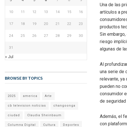
Una de las pri
artículos a p
10
11
12
13
14
15
16
consumidores 
17
18
19
20
21
22
23
productos tec
Sin embargo, 
24
25
26
27
28
29
30
riesgo implíc
31
algunas de la
« Jul
Al profundiza
una serie de 
BROWSE BY TOPICS
relevante, ya
pueden no con
consumidor en
2025
america
Arte
de seguridad
cb television noticias
changoonga
ciudad
Claudia Sheinbaum
Además, el fe
con plataform
Columna Digital
Cultura
Deportes