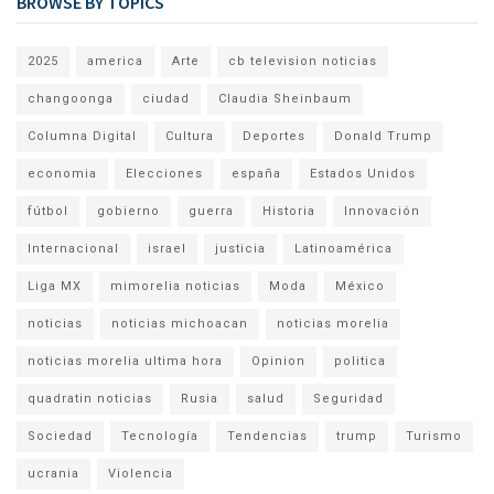
BROWSE BY TOPICS
2025
america
Arte
cb television noticias
changoonga
ciudad
Claudia Sheinbaum
Columna Digital
Cultura
Deportes
Donald Trump
economia
Elecciones
españa
Estados Unidos
fútbol
gobierno
guerra
Historia
Innovación
Internacional
israel
justicia
Latinoamérica
Liga MX
mimorelia noticias
Moda
México
noticias
noticias michoacan
noticias morelia
noticias morelia ultima hora
Opinion
politica
quadratin noticias
Rusia
salud
Seguridad
Sociedad
Tecnología
Tendencias
trump
Turismo
ucrania
Violencia