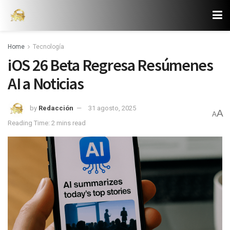
Home
Tecnología
iOS 26 Beta Regresa Resúmenes
AI a Noticias
by
Redacción
31 agosto, 2025
A
A
Reading Time: 2 mins read