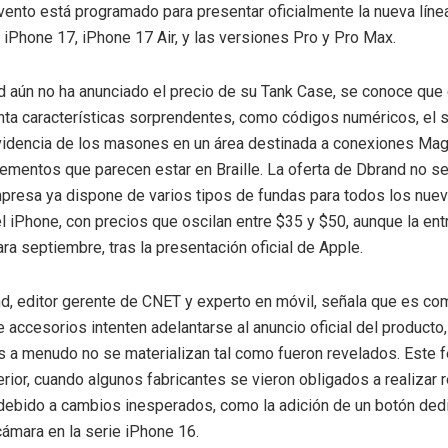
vento está programado para presentar oficialmente la nueva líne
l iPhone 17, iPhone 17 Air, y las versiones Pro y Pro Max.
d aún no ha anunciado el precio de su Tank Case, se conoce que
ta características sorprendentes, como códigos numéricos, el 
videncia de los masones en un área destinada a conexiones Ma
mentos que parecen estar en Braille. La oferta de Dbrand no se 
mpresa ya dispone de varios tipos de fundas para todos los nu
 iPhone, con precios que oscilan entre $35 y $50, aunque la ent
ra septiembre, tras la presentación oficial de Apple.
nd, editor gerente de CNET y experto en móvil, señala que es co
e accesorios intenten adelantarse al anuncio oficial del producto
s a menudo no se materializan tal como fueron revelados. Este
terior, cuando algunos fabricantes se vieron obligados a realizar
ebido a cambios inesperados, como la adición de un botón dedi
 cámara en la serie iPhone 16.