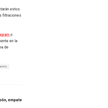
ctarán estos
 filtraciones
tagram
o
mente en la
rea de
ento
apón, empate