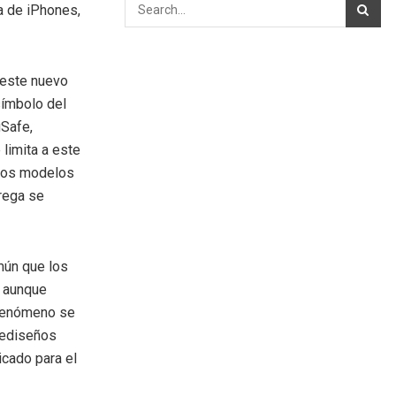
a de iPhones,
 este nuevo
símbolo del
gSafe,
limita a este
evos modelos
rega se
mún que los
, aunque
 fenómeno se
 rediseños
cado para el