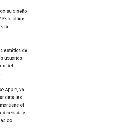
ndo su diseño
 Este último
 sido
a estética del
os usuarios
tos del
.
de Apple, ya
ar detalles
 mantiene el
 rediseñada y
sas de