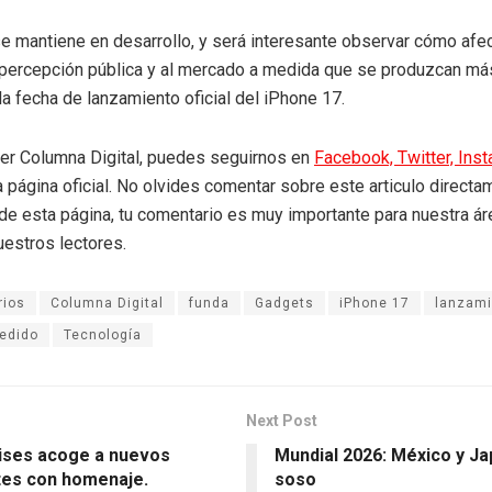
se mantiene en desarrollo, y será interesante observar cómo afe
 percepción pública y al mercado a medida que se produzcan más
la fecha de lanzamiento oficial del iPhone 17.
eer Columna Digital, puedes seguirnos en
Facebook,
Twitter,
Ins
a página oficial. No olvides comentar sobre este articulo directa
r de esta página, tu comentario es muy importante para nuestra á
uestros lectores.
rios
Columna Digital
funda
Gadgets
iPhone 17
lanzami
edido
Tecnología
Next Post
ises acoge a nuevos
Mundial 2026: México y J
tes con homenaje.
soso