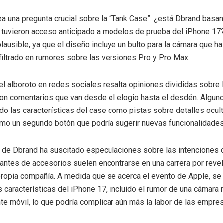
ea una pregunta crucial sobre la “Tank Case”: ¿está Dbrand basa
 tuvieron acceso anticipado a modelos de prueba del iPhone 17?
lausible, ya que el diseño incluye un bulto para la cámara que ha
iltrado en rumores sobre las versiones Pro y Pro Max.
el alboroto en redes sociales resalta opiniones divididas sobre l
on comentarios que van desde el elogio hasta el desdén. Algun
ado las características del case como pistas sobre detalles ocul
mo un segundo botón que podría sugerir nuevas funcionalidades
 de Dbrand ha suscitado especulaciones sobre las intenciones 
cantes de accesorios suelen encontrarse en una carrera por revel
propia compañía. A medida que se acerca el evento de Apple, se
as características del iPhone 17, incluido el rumor de una cámara
nte móvil, lo que podría complicar aún más la labor de las empre