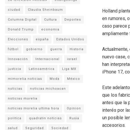
ciudad
Claudia Sheinbaum
Holland plant
en rumores, o
Columna Digital
Cultura
Deportes
caso parece p
Donald Trump
economia
ampliamente f
Elecciones
españa
Estados Unidos
Actualmente, 
fútbol
gobierno
guerra
Historia
nuevo case, c
Innovación
Internacional
israel
han interpret
justicia
Latinoamérica
Liga MX
iPhone 17, co
mimorelia noticias
Moda
México
Este adelanto
noticias
noticias michoacan
que los fabri
noticias morelia
antes que la 
noticias morelia ultima hora
Opinion
interés por l
un posible le
politica
quadratin noticias
Rusia
accesorios.
salud
Seguridad
Sociedad