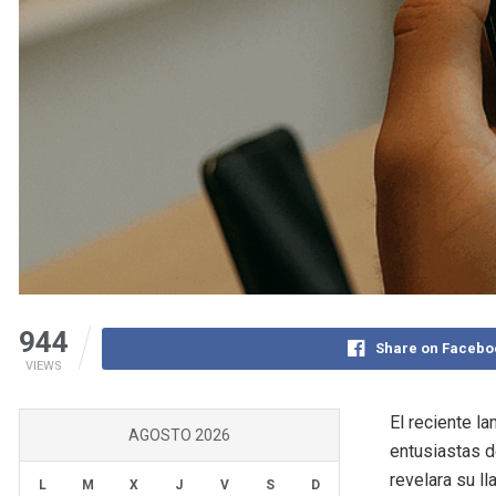
944
Share on Facebo
VIEWS
El reciente l
AGOSTO 2026
entusiastas d
revelara su l
L
M
X
J
V
S
D