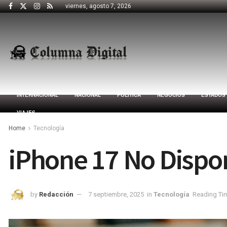
viernes, agosto 7, 2026
INTERNACIONAL
NACIONAL
POLÍTICA
NEGOCIOS
ESTADOS
VIAJES
Home
Tecnología
iPhone 17 No Dispo
by
Redacción
7 septiembre, 2025
in
Tecnología
Reading Tim