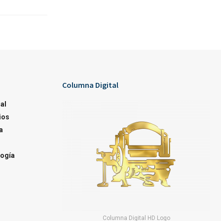
Columna Digital
al
ios
a
ogía
Columna Digital HD Logo