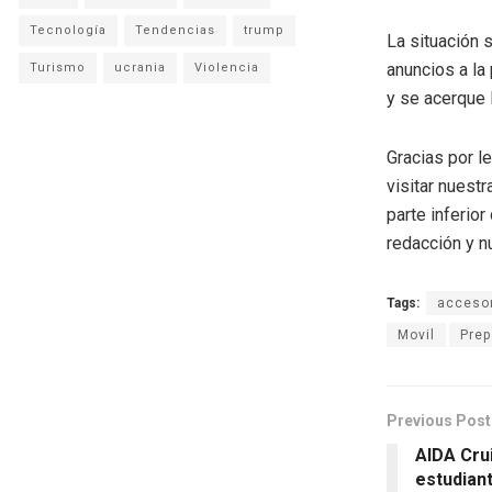
Tecnología
Tendencias
trump
La situación 
anuncios a la
Turismo
ucrania
Violencia
y se acerque 
Gracias por l
visitar nuestr
parte inferio
redacción y n
Tags:
acceso
Movil
Prep
Previous Post
AIDA Cru
estudian