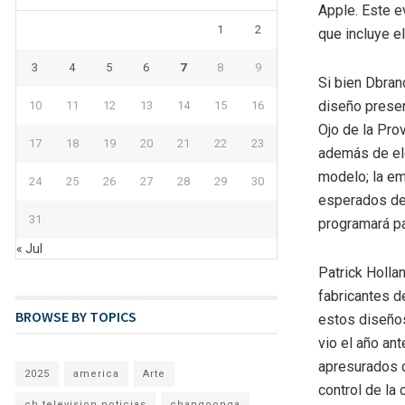
Apple. Este e
1
2
que incluye e
3
4
5
6
7
8
9
Si bien Dbran
diseño presen
10
11
12
13
14
15
16
Ojo de la Pro
17
18
19
20
21
22
23
además de ele
modelo; la e
24
25
26
27
28
29
30
esperados del
31
programará pa
« Jul
Patrick Holla
fabricantes d
BROWSE BY TOPICS
estos diseño
vio el año an
apresurados d
2025
america
Arte
control de la
cb television noticias
changoonga