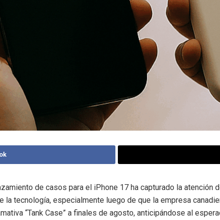
ok
anzamiento de casos para el iPhone 17 ha capturado la atención d
e la tecnología, especialmente luego de que la empresa canadi
lamativa “Tank Case” a finales de agosto, anticipándose al esper