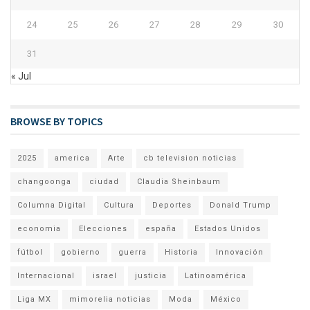
24
25
26
27
28
29
30
31
« Jul
BROWSE BY TOPICS
2025
america
Arte
cb television noticias
changoonga
ciudad
Claudia Sheinbaum
Columna Digital
Cultura
Deportes
Donald Trump
economia
Elecciones
españa
Estados Unidos
fútbol
gobierno
guerra
Historia
Innovación
Internacional
israel
justicia
Latinoamérica
Liga MX
mimorelia noticias
Moda
México