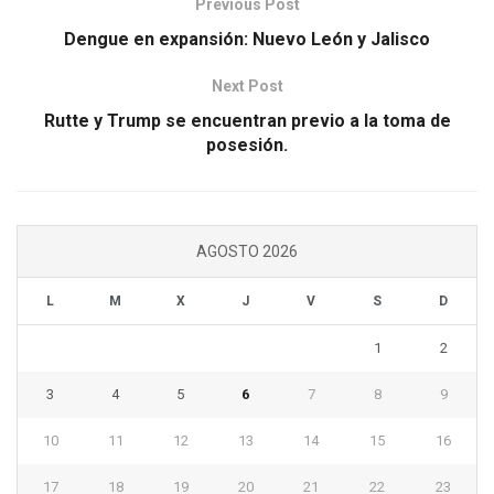
Previous Post
Dengue en expansión: Nuevo León y Jalisco
Next Post
Rutte y Trump se encuentran previo a la toma de
posesión.
AGOSTO 2026
L
M
X
J
V
S
D
1
2
3
4
5
6
7
8
9
10
11
12
13
14
15
16
17
18
19
20
21
22
23