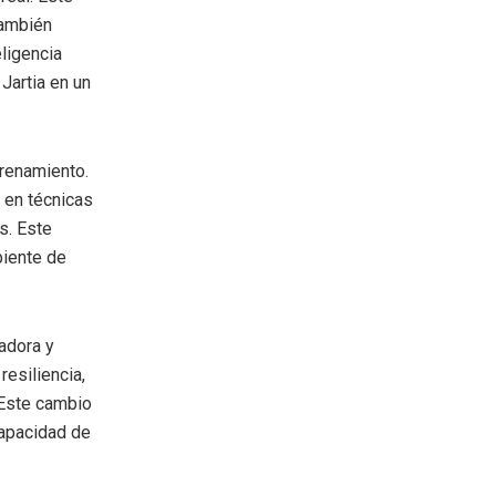
también
eligencia
 Jartia en un
trenamiento.
o en técnicas
s. Este
biente de
adora y
resiliencia,
 Este cambio
capacidad de