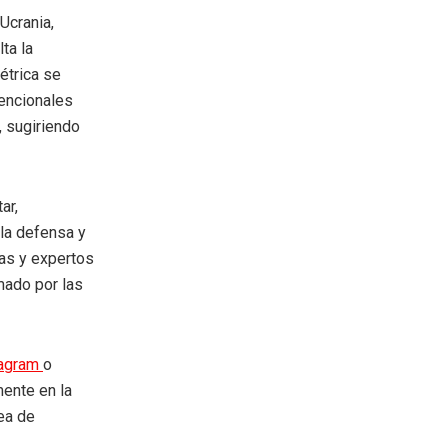
Ucrania,
ta la
étrica se
vencionales
, sugiriendo
ar,
 la defensa y
tas y expertos
mado por las
tagram
o
mente en la
rea de