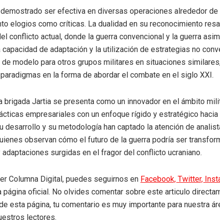
 demostrado ser efectiva en diversas operaciones alrededor de 
nto elogios como críticas. La dualidad en su reconocimiento resal
el conflicto actual, donde la guerra convencional y la guerra asim
a capacidad de adaptación y la utilización de estrategias no con
r de modelo para otros grupos militares en situaciones similares
paradigmas en la forma de abordar el combate en el siglo XXI.
a brigada Jartia se presenta como un innovador en el ámbito milit
cticas empresariales con un enfoque rígido y estratégico hacia
u desarrollo y su metodología han captado la atención de analis
uienes observan cómo el futuro de la guerra podría ser transfor
adaptaciones surgidas en el fragor del conflicto ucraniano.
eer Columna Digital, puedes seguirnos en
Facebook,
Twitter,
Ins
a página oficial. No olvides comentar sobre este articulo directa
r de esta página, tu comentario es muy importante para nuestra á
uestros lectores.