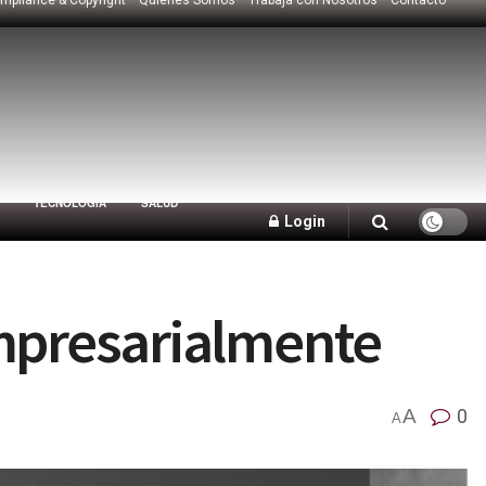
TECNOLOGÍA
SALUD
Login
empresarialmente
A
0
A