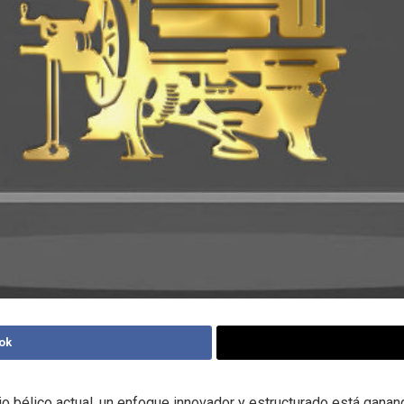
ok
io bélico actual, un enfoque innovador y estructurado está ganan