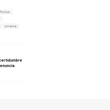
flictos
ucrania
ncertidumbre
renuncia.