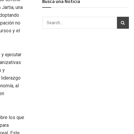
Busca una Noticia
 Jartia, una
 adoptando
upación no
ursos y el
 y ejecutar
ganizativas
s y
 liderazgo
nomía, al
en
obre los que
 para
real. Este