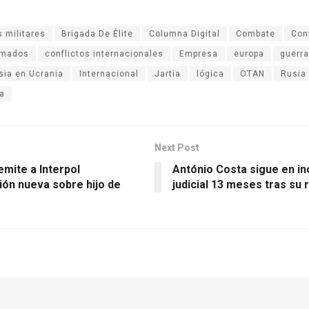
 militares
Brigada De Élite
Columna Digital
Combate
Con
rmados
conflictos internacionales
Empresa
europa
guerra
sia en Ucrania
Internacional
Jartia
lógica
OTAN
Rusia
a
Next Post
mite a Interpol
António Costa sigue en i
ión nueva sobre hijo de
judicial 13 meses tras su 