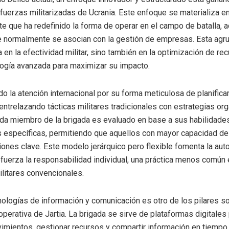
 fuerzas militarizadas de Ucrania. Este enfoque se materializa en
ite que ha redefinido la forma de operar en el campo de batalla,
e normalmente se asocian con la gestión de empresas. Esta agr
 en la efectividad militar, sino también en la optimización de rec
ogía avanzada para maximizar su impacto.
ído la atención internacional por su forma meticulosa de planificar
entrelazando tácticas militares tradicionales con estrategias or
a miembro de la brigada es evaluado en base a sus habilidade
 específicas, permitiendo que aquellos con mayor capacidad de
ones clave. Este modelo jerárquico pero flexible fomenta la auto
fuerza la responsabilidad individual, una práctica menos común 
ilitares convencionales.
nologías de información y comunicación es otro de los pilares s
operativa de Jartia. La brigada se sirve de plataformas digitales
imientos, gestionar recursos y compartir información en tiempo 