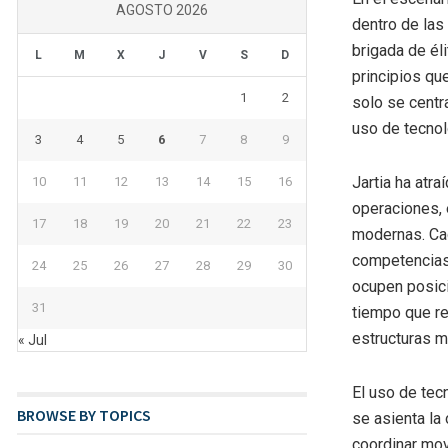
AGOSTO 2026
dentro de las
brigada de él
L
M
X
J
V
S
D
principios qu
1
2
solo se centra
uso de tecnol
3
4
5
6
7
8
9
Jartia ha atra
10
11
12
13
14
15
16
operaciones, 
17
18
19
20
21
22
23
modernas. Cad
competencias
24
25
26
27
28
29
30
ocupen posici
31
tiempo que re
estructuras m
« Jul
El uso de tec
BROWSE BY TOPICS
se asienta la 
coordinar mov