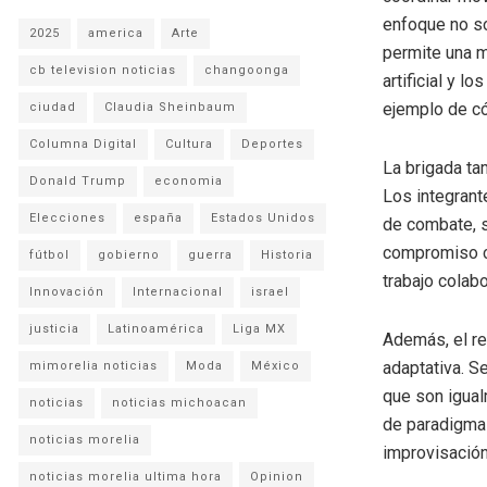
enfoque no so
2025
america
Arte
permite una m
cb television noticias
changoonga
artificial y l
ejemplo de có
ciudad
Claudia Sheinbaum
Columna Digital
Cultura
Deportes
La brigada ta
Donald Trump
economia
Los integrant
Elecciones
españa
Estados Unidos
de combate, s
compromiso co
fútbol
gobierno
guerra
Historia
trabajo colabo
Innovación
Internacional
israel
justicia
Latinoamérica
Liga MX
Además, el re
adaptativa. Se
mimorelia noticias
Moda
México
que son igual
noticias
noticias michoacan
de paradigma 
noticias morelia
improvisación
noticias morelia ultima hora
Opinion