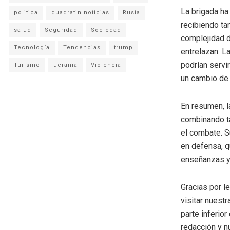
La brigada ha
politica
quadratin noticias
Rusia
recibiendo ta
salud
Seguridad
Sociedad
complejidad d
Tecnología
Tendencias
trump
entrelazan. L
podrían servi
Turismo
ucrania
Violencia
un cambio de 
En resumen, l
combinando tá
el combate. S
en defensa, q
enseñanzas y 
Gracias por l
visitar nuestr
parte inferio
redacción y n