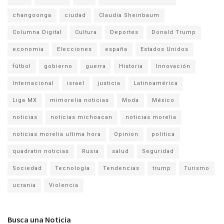
changoonga
ciudad
Claudia Sheinbaum
Columna Digital
Cultura
Deportes
Donald Trump
economia
Elecciones
españa
Estados Unidos
fútbol
gobierno
guerra
Historia
Innovación
Internacional
israel
justicia
Latinoamérica
Liga MX
mimorelia noticias
Moda
México
noticias
noticias michoacan
noticias morelia
noticias morelia ultima hora
Opinion
politica
quadratin noticias
Rusia
salud
Seguridad
Sociedad
Tecnología
Tendencias
trump
Turismo
ucrania
Violencia
Busca una Noticia