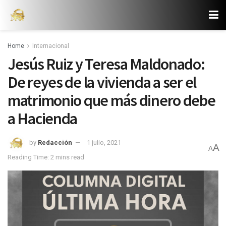
Home
Internacional
Jesús Ruiz y Teresa Maldonado:
De reyes de la vivienda a ser el
matrimonio que más dinero debe
a Hacienda
by
Redacción
1 julio, 2021
A
A
Reading Time: 2 mins read