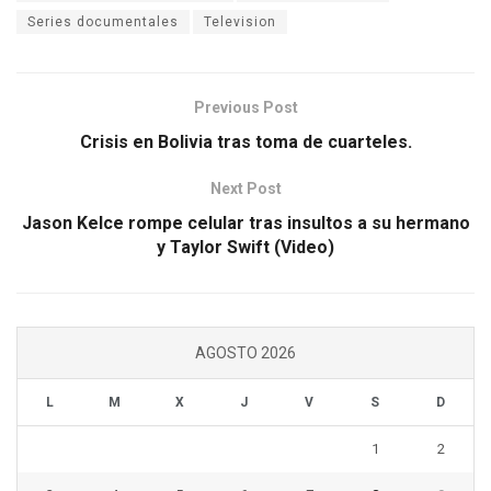
Series documentales
Television
Previous Post
Crisis en Bolivia tras toma de cuarteles.
Next Post
Jason Kelce rompe celular tras insultos a su hermano
y Taylor Swift (Video)
AGOSTO 2026
L
M
X
J
V
S
D
1
2