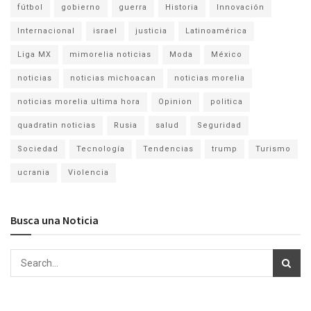
fútbol
gobierno
guerra
Historia
Innovación
Internacional
israel
justicia
Latinoamérica
Liga MX
mimorelia noticias
Moda
México
noticias
noticias michoacan
noticias morelia
noticias morelia ultima hora
Opinion
politica
quadratin noticias
Rusia
salud
Seguridad
Sociedad
Tecnología
Tendencias
trump
Turismo
ucrania
Violencia
Busca una Noticia