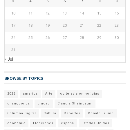
3
4
5
6
7
8
9
10
11
12
13
14
15
16
17
18
19
20
21
22
23
24
25
26
27
28
29
30
31
« Jul
BROWSE BY TOPICS
2025
america
Arte
cb television noticias
changoonga
ciudad
Claudia Sheinbaum
Columna Digital
Cultura
Deportes
Donald Trump
economia
Elecciones
españa
Estados Unidos