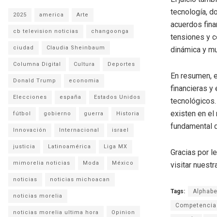
tecnología, 
2025
america
Arte
acuerdos fina
cb television noticias
changoonga
tensiones y c
ciudad
Claudia Sheinbaum
dinámica y mu
Columna Digital
Cultura
Deportes
En resumen, e
Donald Trump
economia
financieras y
Elecciones
españa
Estados Unidos
tecnológicos.
existen en el
fútbol
gobierno
guerra
Historia
fundamental d
Innovación
Internacional
israel
justicia
Latinoamérica
Liga MX
Gracias por l
mimorelia noticias
Moda
México
visitar nuestra
noticias
noticias michoacan
Tags:
Alphabe
noticias morelia
Competencia
noticias morelia ultima hora
Opinion