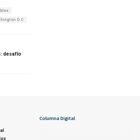
ables
hington D.C
: desafío
Columna Digital
al
ios