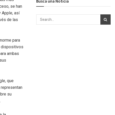
Busca una Noticia
oceso, se han
 Apple, así
vés de las
enorme para
 dispositivos
 para ambas
 sus
gle, que
s representan
obre su
.
e la