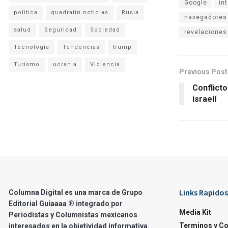
Google
in
politica
quadratin noticias
Rusia
navegadores
salud
Seguridad
Sociedad
revelaciones
Tecnología
Tendencias
trump
Turismo
ucrania
Violencia
Previous Post
Conflict
israelí
Links Rapidos
Columna Digital es una marca de Grupo
Editorial Guíaaaa ® integrado por
Media Kit
Periodistas y Columnistas mexicanos
Terminos y C
interesados en la objetividad informativa.