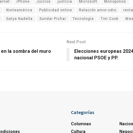
ternet
iPhone
Juicios
justicia
Microsoft
Monopolios
Norteamérica
Publicidad online
Relación amor-odio
rent
Satya Nadella
Sundar Pichai
Tecnología
Tim Cook
Was
Next Post
o en la sombra del muro
Elecciones europeas 2024
nacional PSOE y PP.
Categorías
Columnas
Nacion
ondiciones
Cultura
Negoc