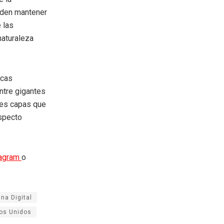
eden mantener
 las
naturaleza
icas
entre gigantes
tes capas que
aspecto
tagram
o
na Digital
os Unidos