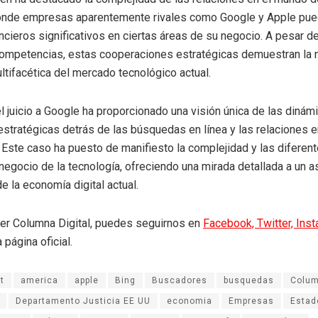
donde empresas aparentemente rivales como Google y Apple pu
ncieros significativos en ciertas áreas de su negocio. A pesar de
ompetencias, estas cooperaciones estratégicas demuestran la 
ltifacética del mercado tecnológico actual.
l juicio a Google ha proporcionado una visión única de las dinám
 estratégicas detrás de las búsquedas en línea y las relaciones 
 Este caso ha puesto de manifiesto la complejidad y las diferen
 negocio de la tecnología, ofreciendo una mirada detallada a un 
e la economía digital actual.
eer Columna Digital, puedes seguirnos en
Facebook,
Twitter,
Ins
 página oficial.
t
america
apple
Bing
Buscadores
busquedas
Colum
Departamento Justicia EE UU
economia
Empresas
Estad