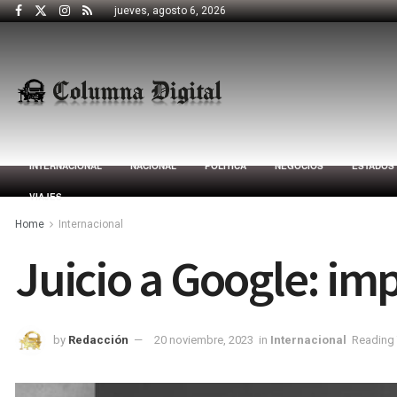
jueves, agosto 6, 2026
INTERNACIONAL
NACIONAL
POLÍTICA
NEGOCIOS
ESTADOS
VIAJES
Home
Internacional
Juicio a Google: im
by
Redacción
20 noviembre, 2023
in
Internacional
Reading 