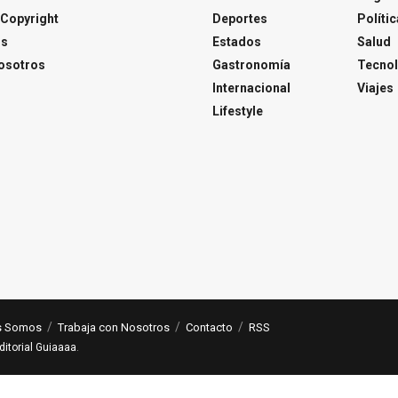
Copyright
Deportes
Polític
os
Estados
Salud
osotros
Gastronomía
Tecnol
Internacional
Viajes
Lifestyle
s Somos
Trabaja con Nosotros
Contacto
RSS
ditorial Guiaaaa
.