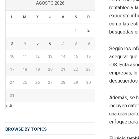
AGOSTO 2026
rentables y l
expuesto info
L
M
X
J
V
S
D
como las est
1
2
búsquedas en
3
4
5
6
7
8
9
Según los inf
asegurar que 
10
11
12
13
14
15
16
iOS. Esta aso
17
18
19
20
21
22
23
empresas, lo 
desacuerdos 
24
25
26
27
28
29
30
31
Además, se h
incluyen cate
« Jul
una gran parte
enfoque para 
BROWSE BY TOPICS
El juicio tam