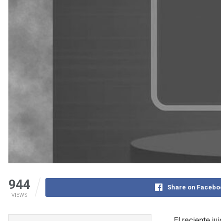
944
Share on Facebo
VIEWS
El reciente j