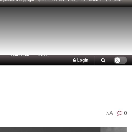
TECNOLOGÍA
SALUD
Login
A
0
A