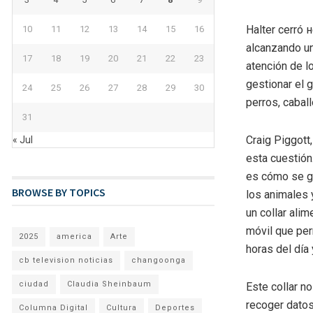
Halter cerró 
10
11
12
13
14
15
16
alcanzando un
17
18
19
20
21
22
23
atención de l
gestionar el
24
25
26
27
28
29
30
perros, cabal
31
Craig Piggott
« Jul
esta cuestión
es cómo se ge
BROWSE BY TOPICS
los animales 
un collar alim
móvil que perm
2025
america
Arte
horas del día
cb television noticias
changoonga
ciudad
Claudia Sheinbaum
Este collar n
recoger datos
Columna Digital
Cultura
Deportes