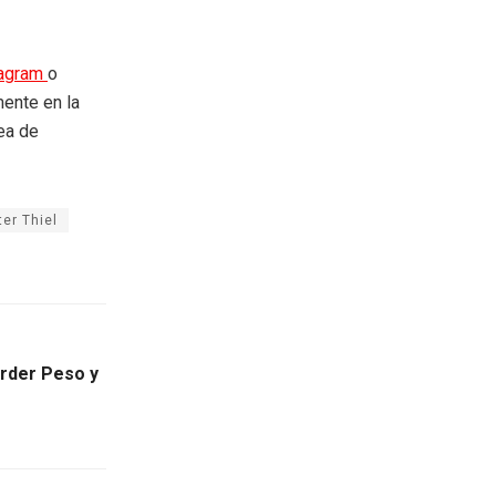
tagram
o
mente en la
rea de
ter Thiel
rder Peso y