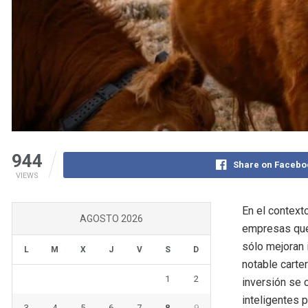
944
Share on Facebo
VIEWS
En el context
AGOSTO 2026
empresas que,
sólo mejoran 
L
M
X
J
V
S
D
notable carte
1
2
inversión se 
inteligentes 
3
4
5
6
7
8
9