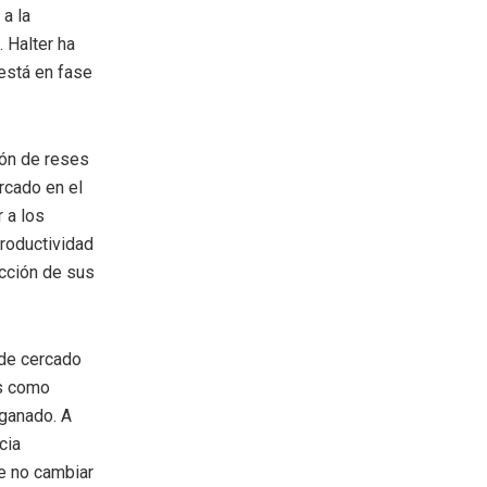
 a la
 Halter ha
está en fase
lón de reses
rcado en el
 a los
productividad
ucción de sus
de cercado
es como
ganado. A
cia
te no cambiar