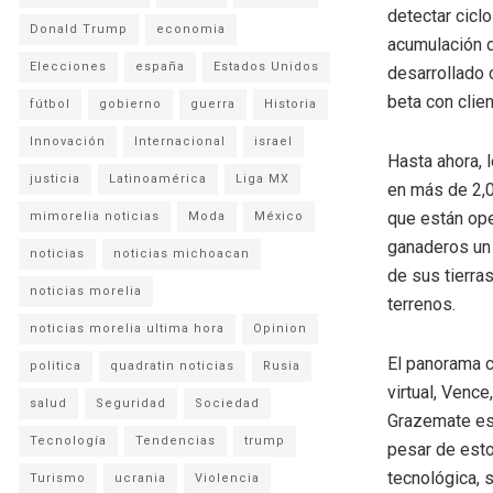
detectar ciclo
Donald Trump
economia
acumulación d
Elecciones
españa
Estados Unidos
desarrollado 
beta con clie
fútbol
gobierno
guerra
Historia
Innovación
Internacional
israel
Hasta ahora, 
justicia
Latinoamérica
Liga MX
en más de 2,0
que están ope
mimorelia noticias
Moda
México
ganaderos un 
noticias
noticias michoacan
de sus tierra
noticias morelia
terrenos.
noticias morelia ultima hora
Opinion
El panorama 
politica
quadratin noticias
Rusia
virtual, Venc
salud
Seguridad
Sociedad
Grazemate est
Tecnología
Tendencias
trump
pesar de esto
tecnológica, 
Turismo
ucrania
Violencia