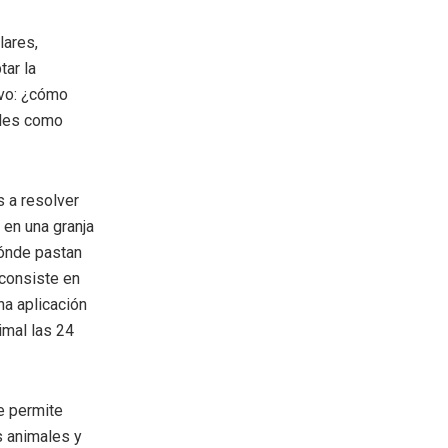
lares,
tar la
ivo: ¿cómo
ales como
s a resolver
 en una granja
dónde pastan
 consiste en
na aplicación
imal las 24
e permite
s animales y