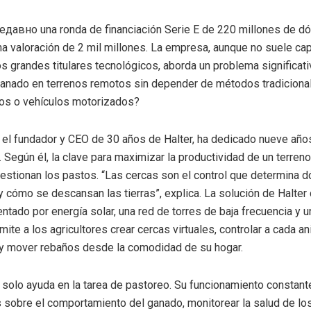
недавно una ronda de financiación Serie E de 220 millones de dó
a valoración de 2 mil millones. La empresa, aunque no suele cap
os grandes titulares tecnológicos, aborda un problema significat
 ganado en terrenos remotos sin depender de métodos tradicion
los o vehículos motorizados?
, el fundador y CEO de 30 años de Halter, ha dedicado nueve año
. Según él, la clave para maximizar la productividad de un terreno
stionan los pastos. “Las cercas son el control que determina 
y cómo se descansan las tierras”, explica. La solución de Halter
entado por energía solar, una red de torres de baja frecuencia y u
ite a los agricultores crear cercas virtuales, controlar a cada an
 y mover rebaños desde la comodidad de su hogar.
o solo ayuda en la tarea de pastoreo. Su funcionamiento constant
 sobre el comportamiento del ganado, monitorear la salud de lo