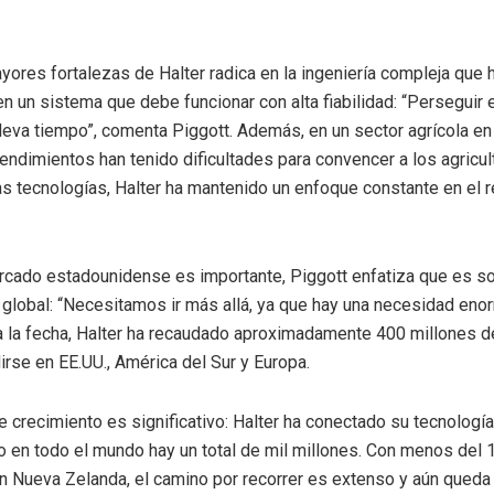
yores fortalezas de Halter radica en la ingeniería compleja que 
n un sistema que debe funcionar con alta fiabilidad: “Perseguir
 lleva tiempo”, comenta Piggott. Además, en un sector agrícola en
dimientos han tenido dificultades para convencer a los agricul
s tecnologías, Halter ha mantenido un enfoque constante en el r
cado estadounidense es importante, Piggott enfatiza que es so
global: “Necesitamos ir más allá, ya que hay una necesidad eno
a la fecha, Halter ha recaudado aproximadamente 400 millones d
rse en EE.UU., América del Sur y Europa.
de crecimiento es significativo: Halter ha conectado su tecnología
o en todo el mundo hay un total de mil millones. Con menos del
n Nueva Zelanda, el camino por recorrer es extenso y aún qued