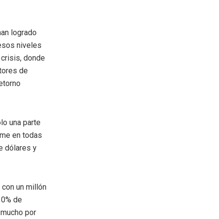
han logrado
 esos niveles
 crisis, donde
tores de
etorno
lo una parte
rme en todas
e dólares y
 con un millón
 10% de
a mucho por