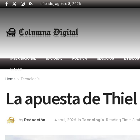
sábado, agosto 8, 2026
INTERNACIONAL
NACIONAL
POLÍTICA
NEGOCIOS
ESTADOS
VIAJES
Home
Tecnología
La apuesta de Thiel 
by
Redacción
4 abril, 2026
in
Tecnología
Reading Time: 3 m