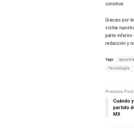
construir.
Gracias por l
visitar nuestr
parte inferio
redacción y n
Tags:
apuest
Tecnología
Previous Post
Cuándo y
partido d
MX