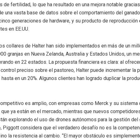
s de fertilidad, lo que ha resultado en una mejora notable gracias
e una vasta base de datos sobre el comportamiento del ganado.
cinco generaciones de hardware, y su producto de reproducción 
ntes en EE.UU.
los collares de Halter han sido implementados en más de un mil
00 granjas en Nueva Zelanda, Australia y Estados Unidos, un me
rando en 22 estados. La propuesta financiera es clara: al ofrecer
control preciso sobre el pastoreo, Halter puede incrementar la 
s hasta en un 20%. Algunos clientes han logrado duplicar la prod
competitivo es amplio, con empresas como Merck y su sistema 
e, que ya están en el mercado, mientras que nuevos competidor
án explorando el uso de drones autónomos para la gestión del 
, Piggott considera que el verdadero desafío no es la competen
sino la resistencia al cambio. “El mayor obstáculo es simplemen