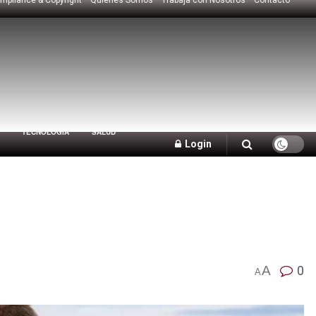
TECNOLOGÍA
SALUD
Login
A
0
A