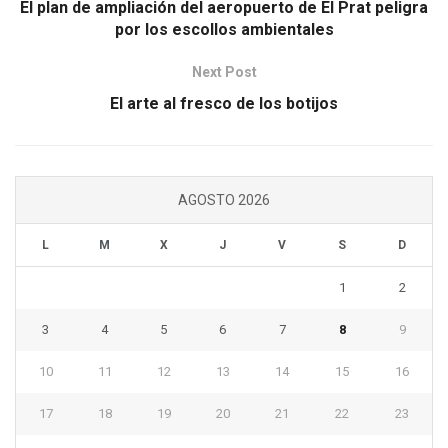
El plan de ampliación del aeropuerto de El Prat peligra
por los escollos ambientales
Next Post
El arte al fresco de los botijos
AGOSTO 2026
L
M
X
J
V
S
D
1
2
3
4
5
6
7
8
9
10
11
12
13
14
15
16
17
18
19
20
21
22
23