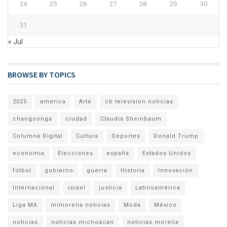
24
25
26
27
28
29
30
31
« Jul
BROWSE BY TOPICS
2025
america
Arte
cb television noticias
changoonga
ciudad
Claudia Sheinbaum
Columna Digital
Cultura
Deportes
Donald Trump
economia
Elecciones
españa
Estados Unidos
fútbol
gobierno
guerra
Historia
Innovación
Internacional
israel
justicia
Latinoamérica
Liga MX
mimorelia noticias
Moda
México
noticias
noticias michoacan
noticias morelia