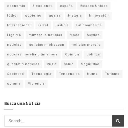
economia
Elecciones
españa
Estados Unidos
fútbol
gobierno
guerra
Historia
Innovación
Internacional
israel
justicia
Latinoamérica
Liga MX
mimorelia noticias
Moda
México
noticias
noticias michoacan
noticias morelia
noticias morelia ultima hora
Opinion
politica
quadratin noticias
Rusia
salud
Seguridad
Sociedad
Tecnología
Tendencias
trump
Turismo
ucrania
Violencia
Busca una Noticia