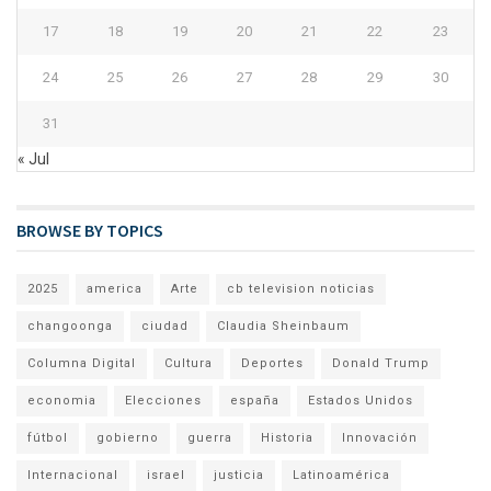
17
18
19
20
21
22
23
24
25
26
27
28
29
30
31
« Jul
BROWSE BY TOPICS
2025
america
Arte
cb television noticias
changoonga
ciudad
Claudia Sheinbaum
Columna Digital
Cultura
Deportes
Donald Trump
economia
Elecciones
españa
Estados Unidos
fútbol
gobierno
guerra
Historia
Innovación
Internacional
israel
justicia
Latinoamérica