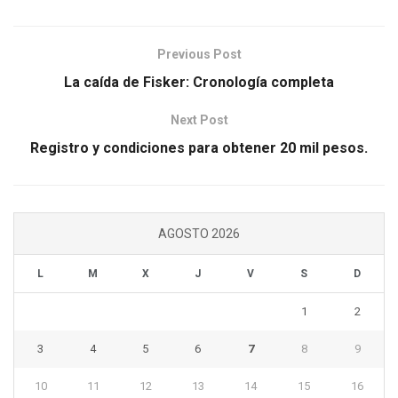
Previous Post
La caída de Fisker: Cronología completa
Next Post
Registro y condiciones para obtener 20 mil pesos.
AGOSTO 2026
L
M
X
J
V
S
D
1
2
3
4
5
6
7
8
9
10
11
12
13
14
15
16