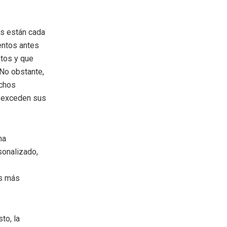
as están cada
entos antes
stos y que
No obstante,
uchos
e exceden sus
na
sonalizado,
os más
to, la