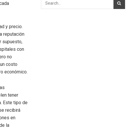
 cada
ad y precio.
la reputación
or supuesto,
spitales con
ero no
 un costo
rro económico.
las
len tener
. Este tipo de
e recibirá
iones en
de la