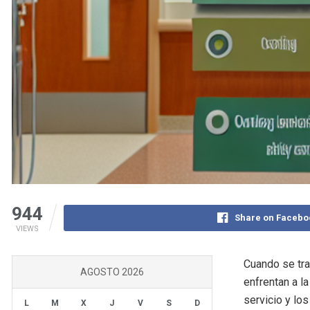
944
Share on Facebo
VIEWS
Cuando se tra
AGOSTO 2026
enfrentan a la
servicio y lo
L
M
X
J
V
S
D