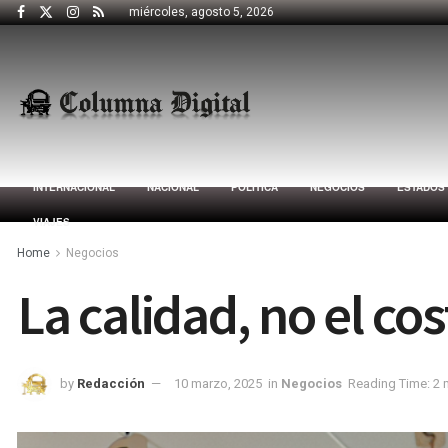
miércoles, agosto 5, 2026
INTERNACIONAL
NACIONAL
POLÍTICA
NEGOCIOS
ESTADOS
VIAJES
Home
Negocios
La calidad, no el cos
by
Redacción
10 marzo, 2025
in
Negocios
Reading Time: 2 