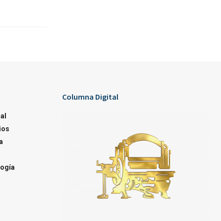
Columna Digital
al
ios
a
ogía