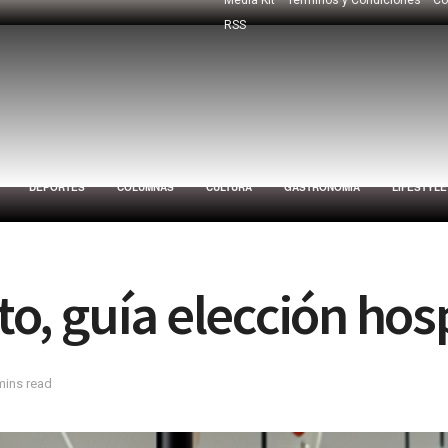
RSS
DEPORTES
COLUMNAS
CULTURA
GASTRONOMÍA
LIFESTYLE
to, guía elección hosp
mins read