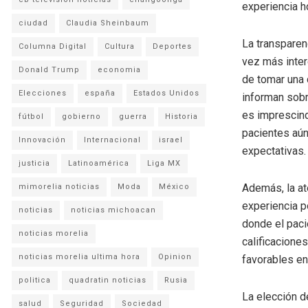
experiencia ho
ciudad
Claudia Sheinbaum
La transparen
Columna Digital
Cultura
Deportes
vez más inter
Donald Trump
economia
de tomar una 
Elecciones
españa
Estados Unidos
informan sobr
es imprescind
fútbol
gobierno
guerra
Historia
pacientes aún
Innovación
Internacional
israel
expectativas.
justicia
Latinoamérica
Liga MX
Además, la at
mimorelia noticias
Moda
México
experiencia p
noticias
noticias michoacan
donde el paci
noticias morelia
calificacione
noticias morelia ultima hora
Opinion
favorables en 
politica
quadratin noticias
Rusia
La elección d
salud
Seguridad
Sociedad