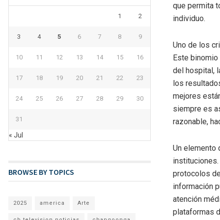
que permita 
1
2
individuo.
3
4
5
6
7
8
9
Uno de los cri
Este binomio 
10
11
12
13
14
15
16
del hospital, 
17
18
19
20
21
22
23
los resultado
mejores están
24
25
26
27
28
29
30
siempre es as
31
razonable, ha
« Jul
Un elemento q
instituciones
BROWSE BY TOPICS
protocolos de
información p
atención médi
2025
america
Arte
plataformas d
cb television noticias
changoonga