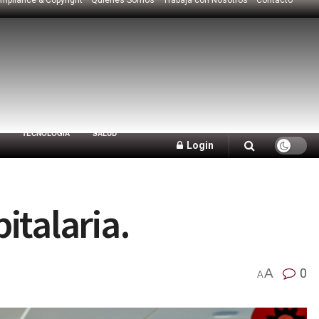
TECNOLOGÍA
SALUD
Login
italaria.
A
0
A