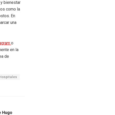
 y bienestar
ntos como la
ostos. En
marcar una
tagram
o
mente en la
rea de
Hospitales
e Hugo