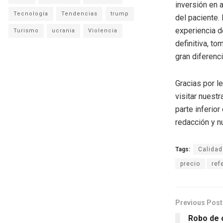
inversión en 
Tecnología
Tendencias
trump
del paciente. 
experiencia de
Turismo
ucrania
Violencia
definitiva, t
gran diferenci
Gracias por l
visitar nuestr
parte inferio
redacción y n
Tags:
Calidad
precio
ref
Previous Post
Robo de 